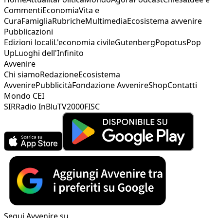
Commenti
Economia
Vita e
Cura
Famiglia
Rubriche
Multimedia
Ecosistema avvenire
Pubblicazioni
Edizioni locali
L'economia civile
Gutenberg
Popotus
Pop
Up
Luoghi dell'Infinito
Avvenire
Chi siamo
Redazione
Ecosistema
Avvenire
Pubblicità
Fondazione Avvenire
Shop
Contatti
Mondo CEI
SIR
Radio InBlu
TV2000
FISC
Segui Avvenire su