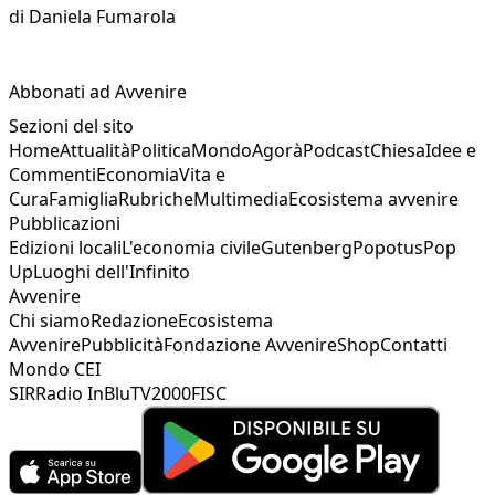
di
Daniela Fumarola
Abbonati ad Avvenire
Sezioni del sito
Home
Attualità
Politica
Mondo
Agorà
Podcast
Chiesa
Idee e
Commenti
Economia
Vita e
Cura
Famiglia
Rubriche
Multimedia
Ecosistema avvenire
Pubblicazioni
Edizioni locali
L'economia civile
Gutenberg
Popotus
Pop
Up
Luoghi dell'Infinito
Avvenire
Chi siamo
Redazione
Ecosistema
Avvenire
Pubblicità
Fondazione Avvenire
Shop
Contatti
Mondo CEI
SIR
Radio InBlu
TV2000
FISC