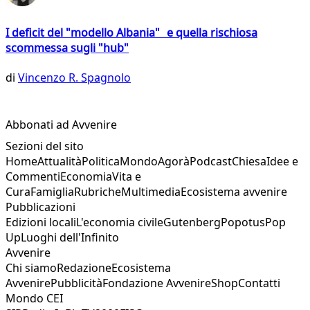
I deficit del "modello Albania" e quella rischiosa
scommessa sugli "hub"
di
Vincenzo R. Spagnolo
Abbonati ad Avvenire
Sezioni del sito
Home
Attualità
Politica
Mondo
Agorà
Podcast
Chiesa
Idee e
Commenti
Economia
Vita e
Cura
Famiglia
Rubriche
Multimedia
Ecosistema avvenire
Pubblicazioni
Edizioni locali
L'economia civile
Gutenberg
Popotus
Pop
Up
Luoghi dell'Infinito
Avvenire
Chi siamo
Redazione
Ecosistema
Avvenire
Pubblicità
Fondazione Avvenire
Shop
Contatti
Mondo CEI