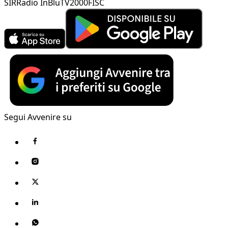
SIR
Radio InBlu
TV2000
FISC
Segui Avvenire su