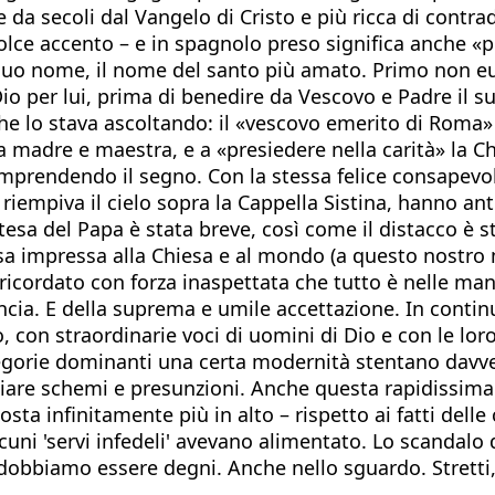
 e da secoli dal Vangelo di Cristo e più ricca di contr
ce accento – e in spagnolo preso significa an­che «por
suo nome, il no­me del santo più amato. Primo non eur
Dio per lui, prima di benedire da Vescovo e Padre il 
 che lo stava ascoltando: il «vescovo emerito di Roma
 ma­dre e maestra, e a «presiedere nella carità» la 
mprendendo il segno. Con la stessa felice consapevole
a riempiva il cielo sopra la Cappella Sistina, hanno an
esa del Papa è stata breve, così come il distacco è st
ossa impressa alla Chiesa e al mondo (a questo nost
a ricordato con forza inaspettata che tutto è nelle ma
cia. E della suprema e umile accettazione. In continu
 con straordinarie voci di uomini di Dio e con le loro
 categorie dominanti una certa modernità stentano dav
iare schemi e presunzioni. Anche questa rapidissima e
osta infinitamente più in alto – rispetto ai fatti del
cuni 'servi infedeli' avevano alimentato. Lo scandalo
obbiamo essere degni. Anche nello sguardo. Stretti, c