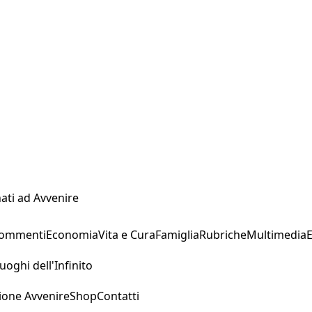
ati ad Avvenire
Commenti
Economia
Vita e Cura
Famiglia
Rubriche
Multimedia
uoghi dell'Infinito
ione Avvenire
Shop
Contatti