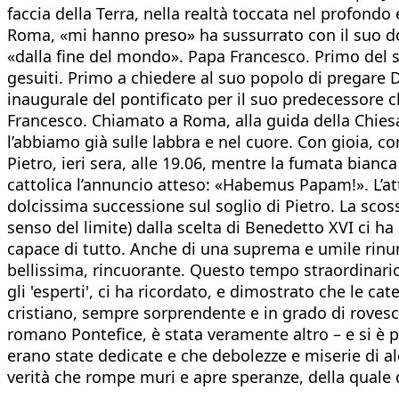
faccia della Terra, nella realtà toccata nel profondo
Roma, «mi hanno preso» ha sus­surrato con il suo dol
«dalla fine del mondo». Papa France­sco. Primo del 
gesuiti. Primo a chiedere al suo popolo di pregare 
inaugurale del pontificato per il suo predeces­sore
Francesco. Chiamato a Ro­ma, alla guida della Chiesa
l’abbiamo già sulle labbra e nel cuore. Con gioia, co
Pietro, ieri sera, alle 19.06, mentre la fumata bianc
cattolica l’annuncio atteso: «Habemus Papam!». L’att
dolcissima successione sul soglio di Pietro. La sc
senso del limite) dalla scelta di Benedetto XVI ci h
capace di tutto. Anche di una suprema e umile rinun
bellissima, rincuorante. Questo tempo straordinario,
gli 'esperti', ci ha ricordato, e dimostrato che le
cristiano, sempre sorprendente e in grado di rovesc
romano Pontefice, è stata veramente altro – e si è p
erano state dedicate e che debolezze e miserie di al
verità che rompe muri e apre speranze, della quale d