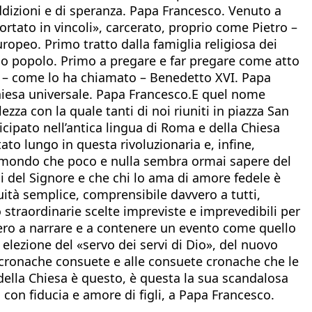
addizioni e di spe­ranza. Papa Francesco. Venuto a
tato in vincoli», carcera­to, proprio come Pietro –
opeo. Primo tratto dalla famiglia religiosa dei
suo popolo. Primo a pregare e far pregare come atto
» – co­me lo ha chiamato – Benedetto XVI. Papa
Chiesa universa­le. Papa Francesco.E quel nome
zza con la quale tanti di noi riuniti in piazza San
ticipato nell’antica lingua di Roma e della Chiesa
ato lungo in questa rivoluzionaria e, infine,
ro mondo che poco e nulla sembra ormai sapere del
ni del Signore e che chi lo ama di amore fedele è
ità semplice, comprensibile davvero a tutti,
 straordinarie scelte impreviste e imprevedibili per
vero a narrare e a contenere un evento come quello
lezione del «servo dei servi di Dio», del nuovo
le cronache consuete e alle consuete cronache che le
 della Chiesa è questo, è questa la sua scandalosa
on fiducia e amore di figli, a Papa Francesco. ​