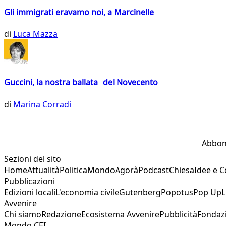
Gli immigrati eravamo noi, a Marcinelle
di
Luca Mazza
Guccini, la nostra ballata del Novecento
di
Marina Corradi
Abbon
Sezioni del sito
Home
Attualità
Politica
Mondo
Agorà
Podcast
Chiesa
Idee e 
Pubblicazioni
Edizioni locali
L'economia civile
Gutenberg
Popotus
Pop Up
L
Avvenire
Chi siamo
Redazione
Ecosistema Avvenire
Pubblicità
Fondaz
Mondo CEI