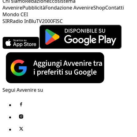
Chi siamo
Redazione
Ecosistema
Avvenire
Pubblicità
Fondazione Avvenire
Shop
Contatti
Mondo CEI
SIR
Radio InBlu
TV2000
FISC
Segui Avvenire su