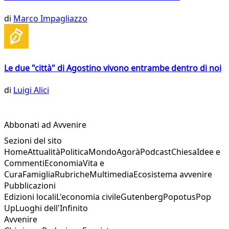
di
Marco Impagliazzo
Le due "città" di Agostino vivono entrambe dentro di noi
di
Luigi Alici
Abbonati ad Avvenire
Sezioni del sito
Home
Attualità
Politica
Mondo
Agorà
Podcast
Chiesa
Idee e
Commenti
Economia
Vita e
Cura
Famiglia
Rubriche
Multimedia
Ecosistema avvenire
Pubblicazioni
Edizioni locali
L'economia civile
Gutenberg
Popotus
Pop
Up
Luoghi dell'Infinito
Avvenire