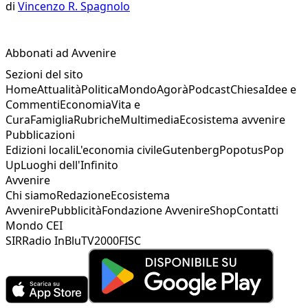
di
Vincenzo R. Spagnolo
Abbonati ad Avvenire
Sezioni del sito
Home
Attualità
Politica
Mondo
Agorà
Podcast
Chiesa
Idee e
Commenti
Economia
Vita e
Cura
Famiglia
Rubriche
Multimedia
Ecosistema avvenire
Pubblicazioni
Edizioni locali
L'economia civile
Gutenberg
Popotus
Pop
Up
Luoghi dell'Infinito
Avvenire
Chi siamo
Redazione
Ecosistema
Avvenire
Pubblicità
Fondazione Avvenire
Shop
Contatti
Mondo CEI
SIR
Radio InBlu
TV2000
FISC