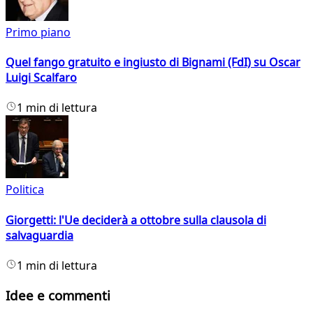
Primo piano
Quel fango gratuito e ingiusto di Bignami (FdI) su Oscar
Luigi Scalfaro
1 min di lettura
Politica
Giorgetti: l'Ue deciderà a ottobre sulla clausola di
salvaguardia
1 min di lettura
Idee e commenti