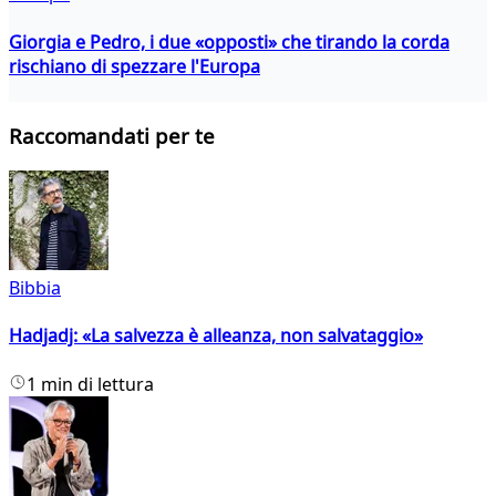
Giorgia e Pedro, i due «opposti» che tirando la corda
rischiano di spezzare l'Europa
Raccomandati per te
Bibbia
Hadjadj: «La salvezza è alleanza, non salvataggio»
1 min di lettura