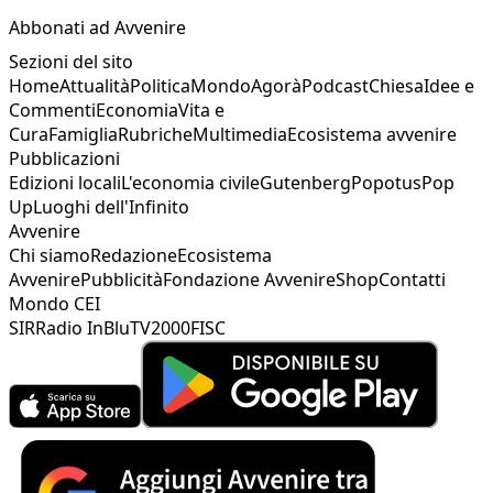
Abbonati ad Avvenire
Sezioni del sito
Home
Attualità
Politica
Mondo
Agorà
Podcast
Chiesa
Idee e
Commenti
Economia
Vita e
Cura
Famiglia
Rubriche
Multimedia
Ecosistema avvenire
Pubblicazioni
Edizioni locali
L'economia civile
Gutenberg
Popotus
Pop
Up
Luoghi dell'Infinito
Avvenire
Chi siamo
Redazione
Ecosistema
Avvenire
Pubblicità
Fondazione Avvenire
Shop
Contatti
Mondo CEI
SIR
Radio InBlu
TV2000
FISC