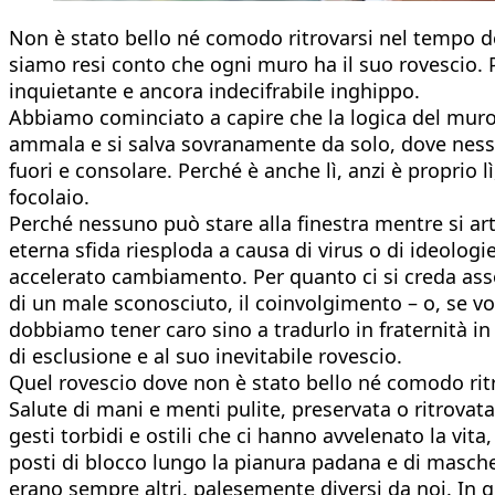
Non è stato bello né comodo ritrovarsi nel tempo del
siamo resi conto che ogni muro ha il suo rovescio. P
inquietante e ancora indecifrabile inghippo.
Abbiamo cominciato a capire che la logica del muro
ammala e si salva sovranamente da solo, dove ness
fuori e consolare. Perché è anche lì, anzi è proprio 
focolaio.
Perché nessuno può stare alla finestra mentre si art
eterna sfida riesploda a causa di virus o di ideologi
accelerato cambiamento. Per quanto ci si creda asso
di un male sconosciuto, il coinvolgimento – o, se v
dobbiamo tener caro sino a tradurlo in fraternità in a
di esclusione e al suo inevitabile rovescio.
Quel rovescio dove non è stato bello né comodo ritr
Salute di mani e menti pulite, preservata o ritrovata
gesti torbidi e ostili che ci hanno avvelenato la vita,
posti di blocco lungo la pianura padana e di mascher
erano sempre altri, palesemente diversi da noi. In gen