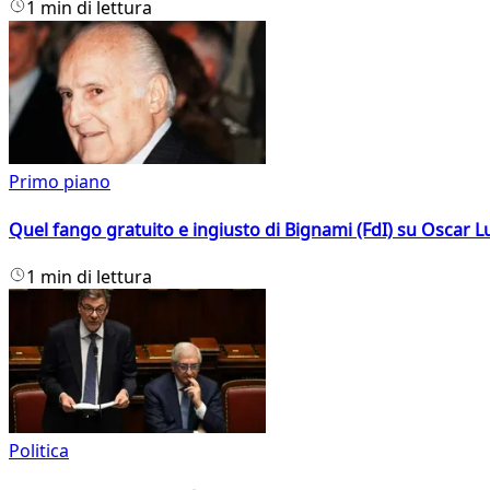
1 min di lettura
Primo piano
Quel fango gratuito e ingiusto di Bignami (FdI) su Oscar Lu
1 min di lettura
Politica