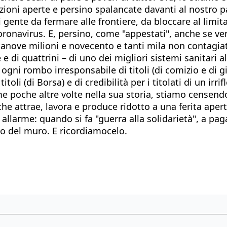
 nazioni aperte e persino spalancate davanti al nostro 
 gente da fermare alle frontiere, da bloccare al limitar
l coronavirus. E, persino, come "appestati", anche se 
nove milioni e novecento e tanti mila non contagiati 
e di quattrini – di uno dei migliori sistemi sanitari 
 ogni rombo irresponsabile di titoli (di comizio e di 
toli (di Borsa) e di credibilità per i titolati di un ir
 poche altre volte nella sua storia, stiamo censendo
he attrae, lavora e produce ridotto a una ferita aper
 allarme: quando si fa "guerra alla solidarietà", a pa
cio del muro. E ricordiamocelo.