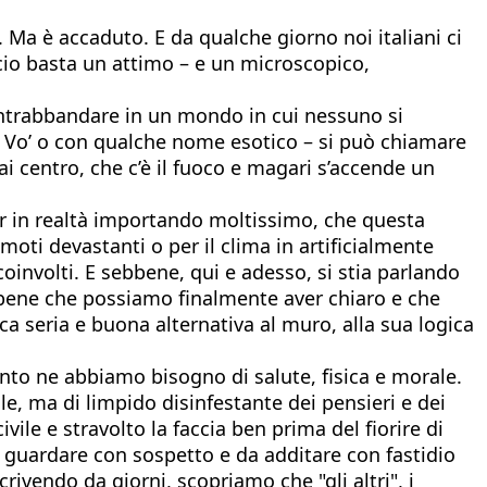
 Ma è accaduto. E da qualche giorno noi italiani ci
scio basta un attimo – e un microscopico,
ontrabbandare in un mondo in cui nessuno si
 Vo’ o con qualche nome esotico – si può chiamare
ai centro, che c’è il fuoco e magari s’accende un
pur in realtà importando moltissimo, che questa
moti devastanti o per il clima in artificialmente
involti. E sebbene, qui e adesso, si stia parlando
n bene che possiamo finalmente aver chiaro e che
ica seria e buona alternativa al muro, alla sua logica
anto ne abbiamo bisogno di salute, fisica e morale.
le, ma di limpido disinfestante dei pensieri e dei
vile e stravolto la faccia ben prima del fiorire di
da guardare con sospetto e da additare con fastidio
rivendo da giorni, scopriamo che "gli altri", i