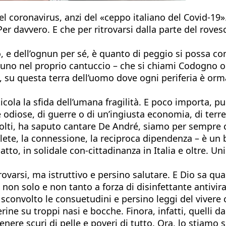
 coronavirus, anzi del «ceppo italiano del Covid-19».
er davvero. E che per ritrovarsi dalla parte del rove
, e dell’ognun per sé, è quanto di peggio si possa c
uno nel proprio cantuccio – che si chiami Codogno o
lì, su questa terra dell’uomo dove ogni periferia è orm
icola la sfida dell’umana fragilità. E poco importa, 
e odiose, di guerre o di un’ingiusta economia, di terre
lti, ha saputo cantare De André, siamo per sempre co
olete, la connessione, la reciproca dipendenza – è u
tto, in solidale con-cittadinanza in Italia e oltre. Un
ovarsi, ma istruttivo e persino salutare. E Dio sa qu
 non solo e non tanto a forza di disinfettante antivira
 sconvolto le consuetudini e persino leggi del vivere ci
ine su troppi nasi e bocche. Finora, infatti, quelli 
ere scuri di pelle e poveri di tutto. Ora, lo stiamo sc