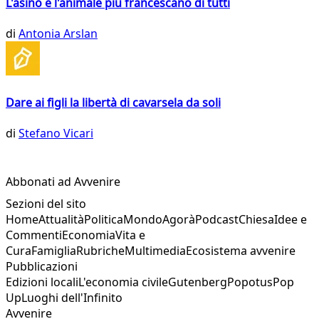
L'asino è l'animale più francescano di tutti
di
Antonia Arslan
Dare ai figli la libertà di cavarsela da soli
di
Stefano Vicari
Abbonati ad Avvenire
Sezioni del sito
Home
Attualità
Politica
Mondo
Agorà
Podcast
Chiesa
Idee e
Commenti
Economia
Vita e
Cura
Famiglia
Rubriche
Multimedia
Ecosistema avvenire
Pubblicazioni
Edizioni locali
L'economia civile
Gutenberg
Popotus
Pop
Up
Luoghi dell'Infinito
Avvenire