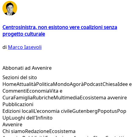
Centrosinistra, non esistono vere coalizioni senza
progetto culturale
di
Marco Iasevoli
Abbonati ad Avvenire
Sezioni del sito
Home
Attualità
Politica
Mondo
Agorà
Podcast
Chiesa
Idee e
Commenti
Economia
Vita e
Cura
Famiglia
Rubriche
Multimedia
Ecosistema avvenire
Pubblicazioni
Edizioni locali
L'economia civile
Gutenberg
Popotus
Pop
Up
Luoghi dell'Infinito
Avvenire
Chi siamo
Redazione
Ecosistema