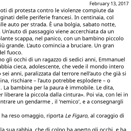
February 13, 2017
moti di protesta contro le violenze compiute da
nati delle periferie francesi. In centinaia, col
le auto per strada. È una bolgia, sabato notte,
e. Un’auto di passaggio viene accerchiata da un
volante scappa, nel panico, con un bambino piccolo
più grande. L’auto comincia a bruciare. Un gran
del fuoco.
ono gli occhi di un ragazzo di sedici anni, Emmanuel
rabbia cieca, adolescente, che vede il mondo intero
i anni, paralizzata dal terrore nell’auto che già si
na, rischiare – l’auto potrebbe esplodere – o
ni. La bambina per la paura è immobile. Le dita,
berare la piccola dalla cintura». Poi via, con lei in
contrare un gendarme , il 'nemico', e a consegnargli
to ha reso omaggio, riporta
Le Figaro
, al coraggio di
lla sua rabbia, che di colpo ha aperto gli occhi, e ha