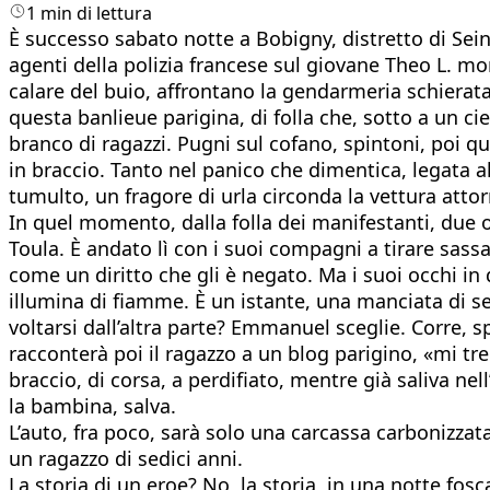
1 min di lettura
È successo sabato notte a Bobigny, distretto di Sein
agenti della polizia francese sul giovane Theo L. mon
calare del buio, affrontano la gendarmeria schierata
questa banlieue parigina, di folla che, sotto a un ci
branco di ragazzi. Pugni sul cofano, spintoni, poi 
in braccio. Tanto nel panico che dimentica, legata a
tumulto, un fragore di urla circonda la vettura attor
In quel momento, dalla folla dei manifestanti, due o
Toula. È andato lì con i suoi compagni a tirare sass
come un diritto che gli è negato. Ma i suoi occhi in
illumina di fiamme. È un istante, una manciata di s
voltarsi dall’altra parte? Emmanuel sceglie. Corre, s
racconterà poi il ragazzo a un blog parigino, «mi tre
braccio, di corsa, a perdifiato, mentre già saliva nel
la bambina, salva.
L’auto, fra poco, sarà solo una carcassa carbonizzat
un ragazzo di sedici anni.
La storia di un eroe? No, la storia, in una notte fosc