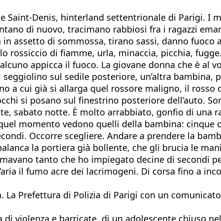
e Saint-Denis, hinterland settentrionale di Parigi. I 
tano di nuovo, tracimano rabbiosi fra i ragazzi emargi
 in assetto di sommossa, tirano sassi, danno fuoco al
elo rossiccio di fiamme, urla, minaccia, picchia, fugg
qualcuno appicca il fuoco. La giovane donna che è al 
l seggiolino sul sedile posteriore, un’altra bambina, 
no a cui già si allarga quel rossore maligno, il rosso 
cchi si posano sul finestrino posteriore dell’auto. S
ate, sabato notte. È molto arrabbiato, gonfio di una 
 quel momento vedono quelli della bambina: cinque o se
econdi. Occorre scegliere. Andare a prendere la bambi
palanca la portiera già bollente, che gli brucia le ma
mavano tanto che ho impiegato decine di secondi per li
l’aria il fumo acre dei lacrimogeni. Di corsa fino a in
a. La Prefettura di Polizia di Parigi con un comunica
a di violenza e barricate, di un adolescente chiuso ne