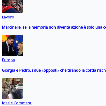
Lavoro
Marcinelle, se la memoria non diventa azione è solo una 
Europa
Giorgia e Pedro, i due «opposti» che tirando la corda risc
Idee e Commenti