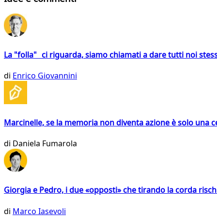
La "folla" ci riguarda, siamo chiamati a dare tutti noi stess
di
Enrico Giovannini
Marcinelle, se la memoria non diventa azione è solo una 
di
Daniela Fumarola
Giorgia e Pedro, i due «opposti» che tirando la corda risc
di
Marco Iasevoli