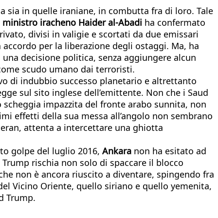
 sia in quelle iraniane, in combutta fra di loro. Tale
 ministro iracheno Haider al-Abadi
ha confermato
ivato, divisi in valigie e scortati da due emissari
n accordo per la liberazione degli ostaggi. Ma, ha
di una decisione politica, senza aggiungere alcun
i come scudo umano dai terroristi.
ivo di indubbio successo planetario e altrettanto
legge sul sito inglese dell’emittente. Non che i Saud
 scheggia impazzita del fronte arabo sunnita, non
primi effetti della sua messa all’angolo non sembrano
eran, attenta a intercettare una ghiotta
ato golpe del luglio 2016,
Ankara
non ha esitato ad
e Trump rischia non solo di spaccare il blocco
che non è ancora riuscito a diventare, spingendo fra
del Vicino Oriente, quello siriano e quello yemenita,
ld Trump.