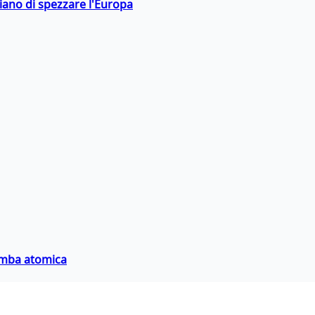
hiano di spezzare l'Europa
bomba atomica