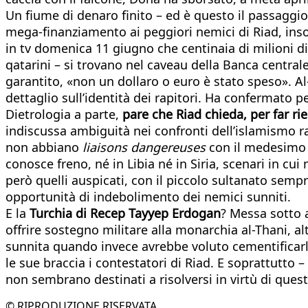
Un fiume di denaro finito – ed è questo il passaggio d
mega-finanziamento ai peggiori nemici di Riad, ins
in tv domenica 11 giugno che centinaia di milioni di d
qatarini – si trovano nel caveau della Banca centrale
garantito, «non un dollaro o euro è stato speso». Al
dettaglio sull’identità dei rapitori. Ha confermato 
Dietrologia a parte,
pare che Riad chieda, per far rient
indiscussa ambiguità nei confronti dell’islamismo rad
non abbiano
liaisons dangereuses
con il medesimo a
conosce freno, né in Libia né in Siria, scenari in cu
però quelli auspicati, con il piccolo sultanato sem
opportunità di indebolimento dei nemici sunniti.
E la
Turchia di Recep Tayyep Erdogan
? Messa sotto a
offrire sostegno militare alla monarchia al-Thani, a
sunnita quando invece avrebbe voluto cementificarlo
le sue braccia i contestatori di Riad. E soprattutto 
non sembrano destinati a risolversi in virtù di qu
© RIPRODUZIONE RISERVATA