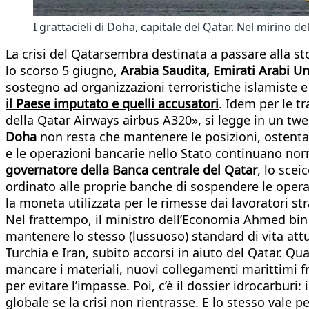
I grattacieli di Doha, capitale del Qatar. Nel mirino d
La crisi del Qatarsembra destinata a passare alla st
lo scorso 5 giugno,
Arabia Saudita, Emirati Arabi Un
sostegno ad organizzazioni terroristiche islamiste 
il Paese imputato e quelli accusatori
. Idem per le t
della Qatar Airways airbus A320», si legge in un twe
Doha
non resta che mantenere le posizioni, ostentando
e le operazioni bancarie nello Stato continuano norma
governatore della Banca centrale del Qatar
, lo sce
ordinato alle proprie banche di sospendere le operazi
la moneta utilizzata per le rimesse dai lavoratori str
Nel frattempo, il ministro dell’Economia Ahmed bin J
mantenere lo stesso (lussuoso) standard di vita attu
Turchia e Iran, subito accorsi in aiuto del Qatar. Qu
mancare i materiali, nuovi collegamenti marittimi f
per evitare l’impasse. Poi, c’è il dossier idrocarbur
globale se la crisi non rientrasse. E lo stesso vale 