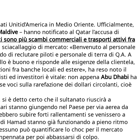
tati Unitid’America in Medio Oriente. Ufficialmente,
Maldive
– hanno notificato al Qatar l’accusa di
i sono più scambi commerciali e trasporti attivi fra
i sciacallaggio di mercato: «Benvenuto al personale
o di reclutare piloti e personale di terra di Q.A. A
llo è buono e risponde alle esigenze della clientela,
ioni fra banche locali ed estere», ha reso noto il
sti ed investitori è vitale: non appena
Abu
Dhabi
ha
voci sulla rarefazione dei dollari circolanti, cioè
 si è detto certo che il sultanato riuscirà a
ntari stanno giungendo nel Paese per via aerea da
otrebbero subire forti rallentamenti se venissero a
no di Hamad stanno già funzionando a pieno ritmo
 Nessuno può quantificare lo choc per il mercato
’impennata per poi abbassarsi di colpo.