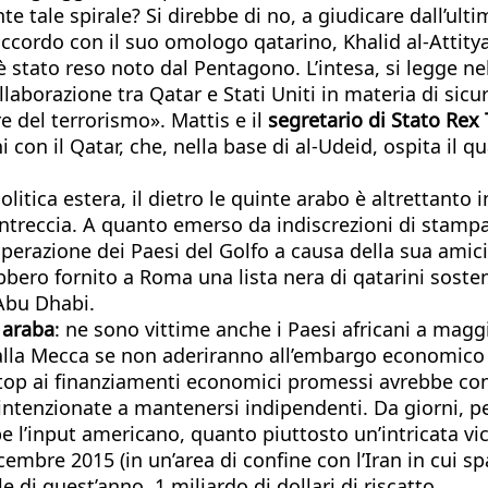
e tale spirale? Si direbbe di no, a giudicare dall’ult
accordo con il suo omologo qatarino, Khalid al-Attitya
è stato reso noto dal Pentagono. L’intesa, si legge n
laborazione tra Qatar e Stati Uniti in materia di sic
re del terrorismo». Mattis e il
segretario di Stato Rex 
i con il Qatar, che, nella base di al-Udeid, ospita il
litica estera, il dietro le quinte arabo è altrettanto
 intreccia. A quanto emerso da indiscrezioni di stamp
razione dei Paesi del Golfo a causa della sua amici
bero fornito a Roma una lista nera di qatarini soste
 Abu Dhabi.
a araba
: ne sono vittime anche i Paesi africani a mag
gi alla Mecca se non aderiranno all’embargo economico
stop ai finanziamenti economici promessi avrebbe con
 intenzionate a mantenersi indipendenti. Da giorni, pe
bbe l’input americano, quanto piuttosto un’intricata v
dicembre 2015 (in un’area di confine con l’Iran in cui 
 di quest’anno, 1 miliardo di dollari di riscatto.