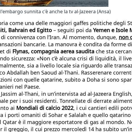
ell'embargo sunnita c'è anche la tv al-Jazeera (Ansa)
oria come una delle maggiori gaffes politiche degli S
iti, Bahrain ed Egitto
– seguiti poi da
Yemen e Isole 
e di connivenza con l’Iran. Al momento, dunque,
non c
ransazioni bancarie. La manovra è condita da forme d
et di
Flynas, compagnia aerea saudita
che sta cercand
 sicurezza: «Non c’è alcuna crisi di liquidità, il live
lmente, sia a livello locale sia riguardo alle transaz
icco Abdallah ben Saoud al-Thani. Rasserenare correnti
oni con quelle qatarine, subito a Doha si sono sparse 
anieri nel Paese.
assim al-Thani, in un’intervista ad
al-Jazeera English,
ale per i suoi residenti. Tonnellate di derrate alime
anto ai
Mondiali di calcio 2022
, i cui cantieri edili p
ra i porti omaniti di Sohar e Salalah e quello qatari
i: il Qatar è il maggiore esportatore di gas al mondo.
per il greggio, il cui prezzo mercoledì 14 ha subito un