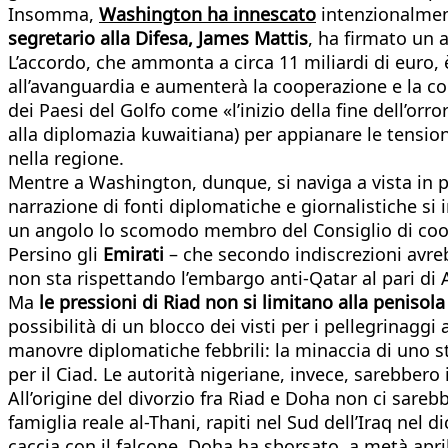
Insomma,
Washington ha innescato
intenzionalment
segretario alla Difesa, James Mattis
, ha firmato un 
L’accordo, che ammonta a circa 11 miliardi di euro, 
all’avanguardia e aumenterà la cooperazione e la col
dei Paesi del Golfo come «l’inizio della fine dell’orro
alla diplomazia kuwaitiana) per appianare le tension
nella regione.
Mentre a Washington, dunque, si naviga a vista in po
narrazione di fonti diplomatiche e giornalistiche si
un angolo lo scomodo membro del Consiglio di coope
Persino gli
Emirati
– che secondo indiscrezioni avreb
non sta rispettando l’embargo anti-Qatar al pari di
Ma
le pressioni di Riad non si limitano alla penisol
possibilità di un blocco dei visti per i pellegrinag
manovre diplomatiche febbrili: la minaccia di uno 
per il Ciad. Le autorità nigeriane, invece, sarebbero
All’origine del divorzio fra Riad e Doha non ci sare
famiglia reale al-Thani, rapiti nel Sud dell’Iraq nel 
caccia con il falcone, Doha ha sborsato, a metà aprile