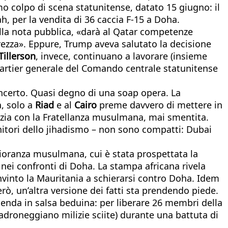
imo colpo di scena statunitense, datato 15 giugno: il
h, per la vendita di 36 caccia F-15 a Doha.
ella nota pubblica, «darà al Qatar competenze
urezza». Eppure, Trump aveva salutato la decisione
Tillerson
, invece, continuano a lavorare (insieme
 quartier generale del Comando centrale statunitense
 incerto. Quasi degno di una soap opera. La
a, solo a
Riad
e al
Cairo
preme davvero di mettere in
zia con la Fratellanza musulmana, mai smentita.
nitori dello jihadismo – non sono compatti: Dubai
gioranza musulmana, cui è stata prospettata la
 nei confronti di Doha. La stampa africana rivela
vinto la Mauritania a schierarsi contro Doha. Idem
rò, un’altra versione dei fatti sta prendendo piede.
icenda in salsa beduina: per liberare 26 membri della
spadroneggiano milizie sciite) durante una battuta di