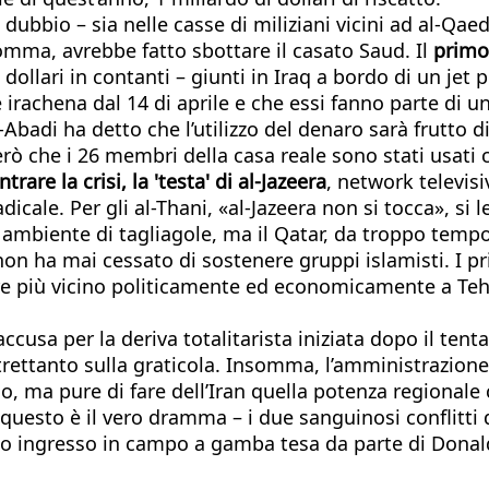
ubbio – sia nelle casse di miliziani vicini ad al-Qaeda
omma, avrebbe fatto sbottare il casato Saud. Il
primo
ollari in contanti – giunti in Iraq a bordo di un jet pr
 irachena dal 14 di aprile e che essi fanno parte di u
-Abadi ha detto che l’utilizzo del denaro sarà frutto 
però che i 26 membri della casa reale sono stati usat
rare la crisi, la 'testa' di al-Jazeera
, network televis
icale. Per gli al-Thani, «al-Jazeera non si tocca», si 
mbiente di tagliagole, ma il Qatar, da troppo tempo
i non ha mai cessato di sostenere gruppi islamisti. I 
pre più vicino politicamente ed economicamente a Teh
ccusa per la deriva totalitarista iniziata dopo il tent
ltrettanto sulla graticola. Insomma, l’amministrazion
, ma pure di fare dell’Iran quella potenza regionale 
– questo è il vero dramma – i due sanguinosi conflitti 
esto ingresso in campo a gamba tesa da parte di Dona