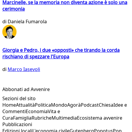
Marcinelle, se la memoria non diventa azione è solo una
cerimonia
di
Daniela Fumarola
Giorgia e Pedro, i due «opposti» che tirando la corda
rischiano di spezzare l'Europa
di
Marco Iasevoli
Abbonati ad Avvenire
Sezioni del sito
Home
Attualità
Politica
Mondo
Agorà
Podcast
Chiesa
Idee e
Commenti
Economia
Vita e
Cura
Famiglia
Rubriche
Multimedia
Ecosistema avvenire
Pubblicazioni
Edizioni locali
L'economia civile
Gutenberg
Popotus
Pop