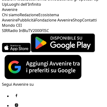
Up
Luoghi dell'Infinito
Avvenire
Chi siamo
Redazione
Ecosistema
Avvenire
Pubblicità
Fondazione Avvenire
Shop
Contatti
Mondo CEI
SIR
Radio InBlu
TV2000
FISC
Segui Avvenire su