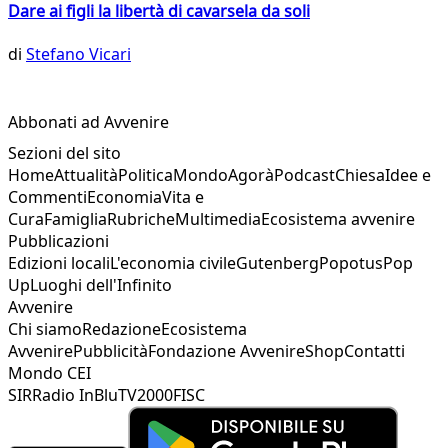
Dare ai figli la libertà di cavarsela da soli
di
Stefano Vicari
Abbonati ad Avvenire
Sezioni del sito
Home
Attualità
Politica
Mondo
Agorà
Podcast
Chiesa
Idee e
Commenti
Economia
Vita e
Cura
Famiglia
Rubriche
Multimedia
Ecosistema avvenire
Pubblicazioni
Edizioni locali
L'economia civile
Gutenberg
Popotus
Pop
Up
Luoghi dell'Infinito
Avvenire
Chi siamo
Redazione
Ecosistema
Avvenire
Pubblicità
Fondazione Avvenire
Shop
Contatti
Mondo CEI
SIR
Radio InBlu
TV2000
FISC