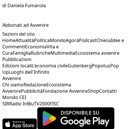
di
Daniela Fumarola
Abbonati ad Avvenire
Sezioni del sito
Home
Attualità
Politica
Mondo
Agorà
Podcast
Chiesa
Idee e
Commenti
Economia
Vita e
Cura
Famiglia
Rubriche
Multimedia
Ecosistema avvenire
Pubblicazioni
Edizioni locali
L'economia civile
Gutenberg
Popotus
Pop
Up
Luoghi dell'Infinito
Avvenire
Chi siamo
Redazione
Ecosistema
Avvenire
Pubblicità
Fondazione Avvenire
Shop
Contatti
Mondo CEI
SIR
Radio InBlu
TV2000
FISC