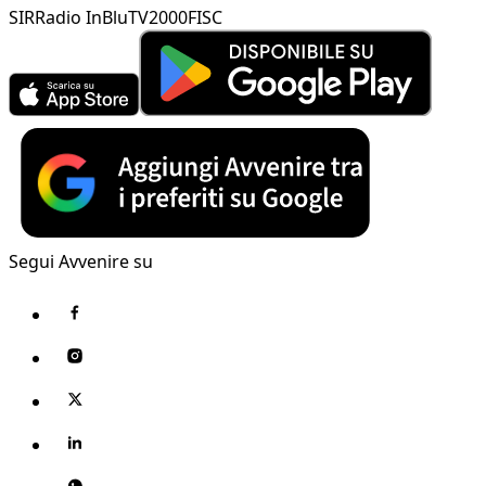
SIR
Radio InBlu
TV2000
FISC
Segui Avvenire su