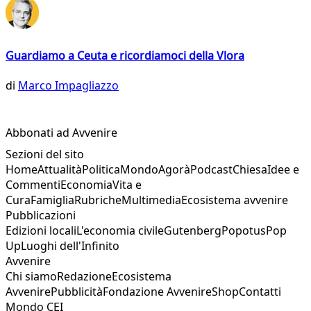
Guardiamo a Ceuta e ricordiamoci della Vlora
di
Marco Impagliazzo
Abbonati ad Avvenire
Sezioni del sito
Home
Attualità
Politica
Mondo
Agorà
Podcast
Chiesa
Idee e
Commenti
Economia
Vita e
Cura
Famiglia
Rubriche
Multimedia
Ecosistema avvenire
Pubblicazioni
Edizioni locali
L'economia civile
Gutenberg
Popotus
Pop
Up
Luoghi dell'Infinito
Avvenire
Chi siamo
Redazione
Ecosistema
Avvenire
Pubblicità
Fondazione Avvenire
Shop
Contatti
Mondo CEI