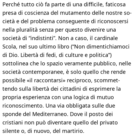
Perché tut­to ciò fa parte di una difficile, faticosa
presa di coscienza del mutamento delle nostre so­
cietà e del problema conseguente di rico­noscersi
nella pluralità senza per questo di­venire una
società di “indistinti”. Non a ca­so, il cardinale
Scola, nel suo ultimo libro (“Non dimentichiamoci
di Dio. Libertà di fe­di, di culture e politica”)
sottolinea che lo spazio veramente pubblico, nelle
società contemporanee, è solo quello che rende
pos­sibile «il raccontarsi» reciproco, scommet­
tendo sulla libertà dei cittadini di esprime­re la
propria esperienza con una logica di mutuo
riconoscimento. Una via obbligata sulle due
sponde del Me­diterraneo. Dove il posto dei
cristiani non può diventare quello del privato
silente o, di nuovo, del martirio.