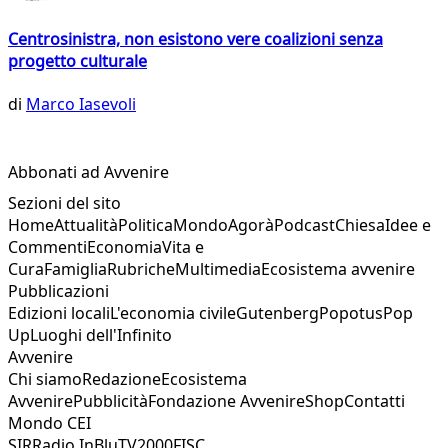
Centrosinistra, non esistono vere coalizioni senza
progetto culturale
di
Marco Iasevoli
Abbonati ad Avvenire
Sezioni del sito
Home
Attualità
Politica
Mondo
Agorà
Podcast
Chiesa
Idee e
Commenti
Economia
Vita e
Cura
Famiglia
Rubriche
Multimedia
Ecosistema avvenire
Pubblicazioni
Edizioni locali
L'economia civile
Gutenberg
Popotus
Pop
Up
Luoghi dell'Infinito
Avvenire
Chi siamo
Redazione
Ecosistema
Avvenire
Pubblicità
Fondazione Avvenire
Shop
Contatti
Mondo CEI
SIR
Radio InBlu
TV2000
FISC