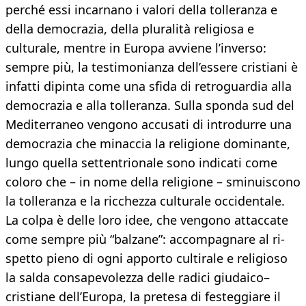
perché essi incarnano i valori della tolleran­za e
della democrazia, della pluralità reli­giosa e
culturale, mentre in Europa avviene l’inverso:
sempre più, la testimonianza del­l’essere cristiani è
infatti dipinta come una sfida di retroguardia alla
democrazia e alla tolleranza. Sulla sponda sud del
Mediterra­neo vengono accusati di introdurre una
de­mocrazia che minaccia la religione domi­nante,
lungo quella settentrionale sono in­dicati come
coloro che – in nome della reli­gione – sminuiscono
la tolleranza e la ric­chezza culturale occidentale.
La colpa è del­le loro idee, che vengono attaccate
come sempre più “balzane”: accompagnare al ri­
spetto pieno di ogni apporto cultirale e reli­gioso
la salda consapevolezza delle radici giudaico–
cristiane dell’Europa, la pretesa di festeggiare il