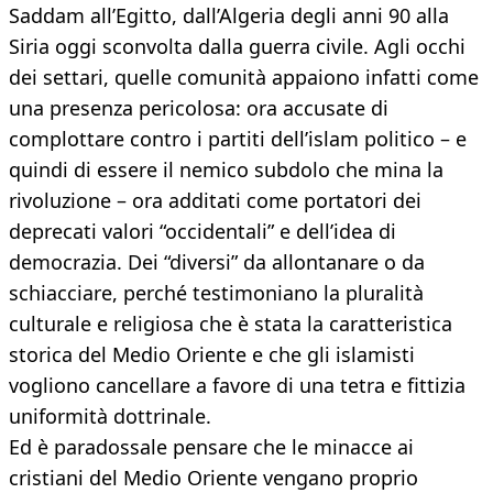
Saddam all’Egitto, dal­l’Algeria degli anni 90 alla
Siria oggi scon­volta dalla guerra civile. Agli occhi
dei setta­ri, quelle comunità appaiono infatti come
una presenza pericolosa: ora accusate di
complottare contro i partiti dell’islam poli­tico – e
quindi di essere il nemico subdolo che mina la
rivoluzione – ora additati come portatori dei
deprecati valori “occidentali” e dell’idea di
democrazia. Dei “diversi” da al­lontanare o da
schiacciare, perché testimo­niano la pluralità
culturale e religiosa che è stata la caratteristica
storica del Medio O­riente e che gli islamisti
vogliono cancella­re a favore di una tetra e fittizia
uniformità dottrinale.
Ed è paradossale pensare che le minacce ai
cristiani del Medio Oriente vengano proprio