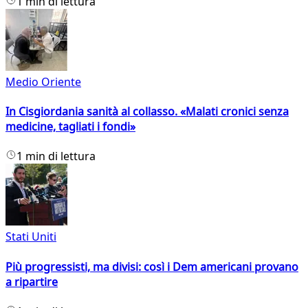
1 min di lettura
Medio Oriente
In Cisgiordania sanità al collasso. «Malati cronici senza
medicine, tagliati i fondi»
1 min di lettura
Stati Uniti
Più progressisti, ma divisi: così i Dem americani provano
a ripartire