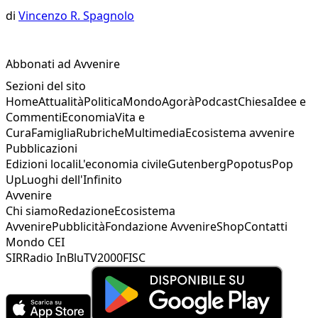
di
Vincenzo R. Spagnolo
Abbonati ad Avvenire
Sezioni del sito
Home
Attualità
Politica
Mondo
Agorà
Podcast
Chiesa
Idee e
Commenti
Economia
Vita e
Cura
Famiglia
Rubriche
Multimedia
Ecosistema avvenire
Pubblicazioni
Edizioni locali
L'economia civile
Gutenberg
Popotus
Pop
Up
Luoghi dell'Infinito
Avvenire
Chi siamo
Redazione
Ecosistema
Avvenire
Pubblicità
Fondazione Avvenire
Shop
Contatti
Mondo CEI
SIR
Radio InBlu
TV2000
FISC