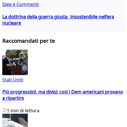
Idee e Commenti
La dottrina della guerra giusta insostenibile nell’era
nucleare
Raccomandati per te
Stati Uniti
Più progressisti, ma divisi: così i Dem americani provano
a ripartire
1 min di lettura