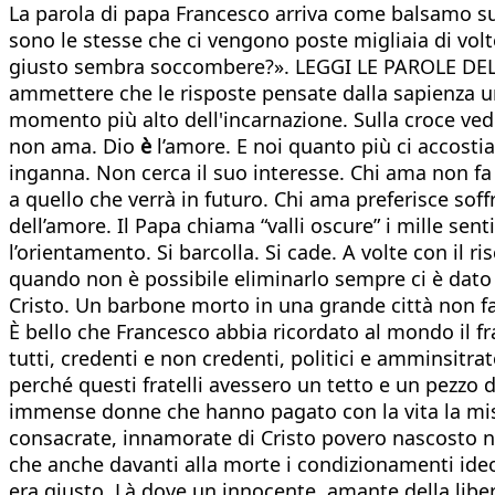
La parola di papa Francesco arriva come balsamo sul
sono le stesse che ci vengono poste migliaia di vol
giusto sembra soccombere?». LEGGI LE PAROLE DEL PAP
ammettere che le risposte pensate dalla sapienza um
momento più alto dell'incarnazione. Sulla croce ve
non ama. Dio
è
l’amore. E noi quanto più ci acco
inganna. Non cerca il suo interesse. Chi ama non f
a quello che verrà in futuro. Chi ama preferisce soff
dell’amore. Il Papa chiama “valli oscure” i mille senti
l’orientamento. Si barcolla. Si cade. A volte con il r
quando non è possibile eliminarlo sempre ci è dato di 
Cristo. Un barbone morto in una grande città non fa
È bello che Francesco abbia ricordato al mondo il fr
tutti, credenti e non credenti, politici e amminsitr
perché questi fratelli avessero un tetto e un pezzo 
immense donne che hanno pagato con la vita la miss
consacrate, innamorate di Cristo povero nascosto nei
che anche davanti alla morte i condizionamenti ideolo
era giusto. Là dove un innocente, amante della libe