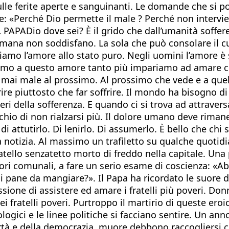
le ferite aperte e sanguinanti. Le domande che si pon
te: «Perché Dio permette il male ? Perché non intervi
ADio dove sei? È il grido che dall’umanità sofferente
ana non soddisfano. La sola che può consolare il cuo
diamo l’amore allo stato puro. Negli uomini l’amore 
stiamo a questo amore tanto più impariamo ad amare
a mai male al prossimo. Al prossimo che vede e a q
rire piuttosto che far soffrire. Il mondo ha bisogno d
eri della sofferenza. E quando ci si trova ad attraversa
ischio di non rialzarsi più. Il dolore umano deve rimane
attutirlo. Di lenirlo. Di assumerlo. È bello che chi sof
 notizia. Al massimo un trafiletto su qualche quotidi
atello senzatetto morto di freddo nella capitale. Una
atori comunali, a fare un serio esame di coscienza: «A
di pane da mangiare?». Il Papa ha ricordato le suore 
ione di assistere ed amare i fratelli più poveri. Do
 fratelli poveri. Purtroppo il martirio di queste eroi
gici e le linee politiche si facciano sentire. Un anno
rtà e della democrazia, muore debbono raccogliersi c