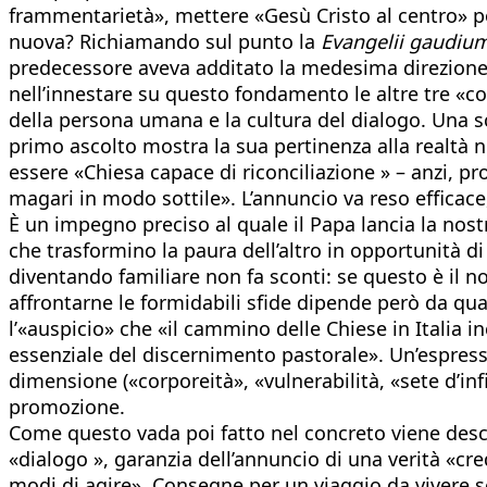
frammentarietà», mettere «Gesù Cristo al centro» po
nuova? Richiamando sul punto la
Evangelii gaudium
predecessore aveva additato la medesima direzione 
nell’innestare su questo fondamento le altre tre «coo
della persona umana e la cultura del dialogo. Una s
primo ascolto mostra la sua pertinenza alla realtà ne
essere «Chiesa capace di riconciliazione » – anzi, pr
magari in modo sottile». L’annuncio va reso efficace, 
È un impegno preciso al quale il Papa lancia la nostr
che trasformino la paura dell’altro in opportunità di
diventando familiare non fa sconti: se questo è il no
affrontarne le formidabili sfide dipende però da qu
l’«auspicio» che «il cammino delle Chiese in Italia 
essenziale del discernimento pastorale». Un’espress
dimensione («corporeità», «vulnerabilità, «sete d’inf
promozione.
Come questo vada poi fatto nel concreto viene descri
«dialogo », garanzia dell’annuncio di una verità «cred
modi di agire». Consegne per un viaggio da vivere se