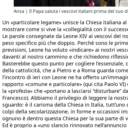
Ansa | Il Papa saluta i vescovi italiani prima del suo 
Un «particolare legame» unisce la Chiesa italiana al
mostrare come si vive la «collegialità con il success
Le parole consegnate da Leone XIV ai vescovi del nos
peso specifico più che doppio. Perché sono le prime 
previsioni, Leone ha voluto «indicare» ai nostri vesc
davanti al nostro cammino e che richiedono riflessi
Basterebbe questo punto per cogliere l’essenziale, qu
della cattolicità, che a Pietro e a Roma guarda com
l’incontro di ieri con Leone ne ha offerto un’imma
rapporto «comune e particolare» (qui cita Paolo VI) 
la «profezia» che «portano a lasciarsi “disturbare” d
Francesco). Abbiamo il privilegio di leggere la nostr
sguardo: è il carisma della Chiesa in Italia, tutt’u
colpi della secolarizzazione, in forme e occasioni imp
ognuno è dentro questa Chiesa per la sua parte di vo
Ed è proprio a «uno slancio rinnovato nell’annuncio 