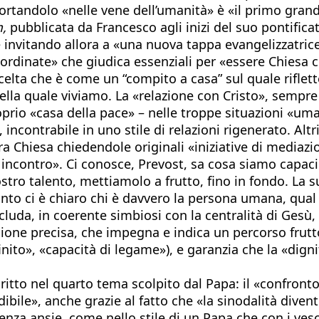
rtandolo «nelle vene dell’umanità» è «il primo grande
,
pubblicata da Francesco agli inizi del suo pontificat
invitando allora a «una nuova tappa evangelizzatrice
rdinate» che giudica essenziali per «essere Chiesa che
celta che è come un “compito a casa” sul quale riflet
lla quale viviamo. La «relazione con Cristo», sempre «
oprio «casa della pace» – nelle troppe situazioni «uma
incontrabile in uno stile di relazioni rigenerato. Altr
a Chiesa chiedendole originali «iniziative di mediazion
 incontro». Ci conosce, Prevost, sa cosa siamo capaci 
stro talento, mettiamolo a frutto, fino in fondo. La 
anto ci è chiaro chi è davvero la persona umana, qual
includa, in coerente simbiosi con la centralità di Ges
ione precisa, che impegna e indica un percorso frutto
inito», «capacità di legame»), e garanzia che la «digni
tto nel quarto tema scolpito dal Papa: il «confronto»
ibile», anche grazie al fatto che «la sinodalità divent
nza ansie, come nello stile di un Papa che con i vesc