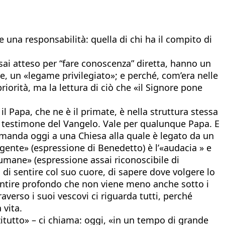
 una responsabilità: quella di chi ha il compito di
ssai atteso per “fare conoscenza” diretta, hanno un
e, un «legame privilegiato»; e perché, com’era nelle
riorità, ma la lettura di ciò che «il Signore pone
il Papa, che ne è il primate, è nella struttura stessa
ma testimone del Vangelo. Vale per qualunque Papa. E
omanda oggi a una Chiesa alla quale è legato da un
gente» (espressione di Benedetto) è l’«audacia » e
i umane» (espressione assai riconoscibile di
, di sentire col suo cuore, di sapere dove volgere lo
 sentire profondo che non viene meno anche sotto i
raverso i suoi vescovi ci riguarda tutti, perché
 vita.
zitutto» – ci chiama: oggi, «in un tempo di grande