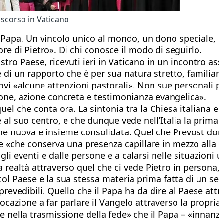
discorso in Vaticano
 Papa. Un vincolo unico al mondo, un dono speciale, e
ore di Pietro». Di chi conosce il modo di seguirlo.
tro Paese, ricevuti ieri in Vaticano in un incontro a
di un rapporto che è per sua natura stretto, familiar
ovi «alcune attenzioni pastorali». Non sue personali p
one, azione concreta e testimonianza evangelica».
el che conta ora. La sintonia tra la Chiesa italiana e 
e al suo centro, e che dunque vede nell’Italia la pri
gine nuova e insieme consolidata. Quel che Prevost d
e «che conserva una presenza capillare in mezzo alla 
agli eventi e dalle persone e a calarsi nelle situazion
a realtà attraverso quel che ci vede Pietro in persona
no col Paese e la sua stessa materia prima fatta di un
revedibili. Quello che il Papa ha da dire al Paese att
cazione a far parlare il Vangelo attraverso la propria
e nella trasmissione della fede» che il Papa – «innan