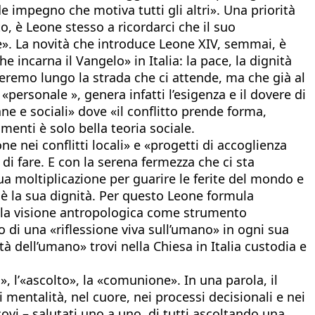
 impegno che motiva tutti gli altri». Una priorità
o, è Leone stesso a ricordarci che il suo
». La novità che introduce Leone XIV, semmai, è
 incarna il Vangelo» in Italia: la pace, la dignità
teremo lungo la strada che ci attende, ma che già al
personale », genera infatti l’esigenza e il dovere di
ne e sociali» dove «il conflitto prende forma,
imenti è solo bella teoria sociale.
e nei conflitti locali» e «progetti di accoglienza
di fare. E con la serena fermezza che ci sta
sua moltiplicazione per guarire le ferite del mondo e
 è la sua dignità. Per questo Leone formula
ù, la visione antropologica come strumento
 di una «riflessione viva sull’umano» in ogni sua
tà dell’umano» trovi nella Chiesa in Italia custodia e
, l’«ascolto», la «comunione». In una parola, il
i mentalità, nel cuore, nei processi decisionali e nei
ovi – salutati uno a uno, di tutti ascoltando una