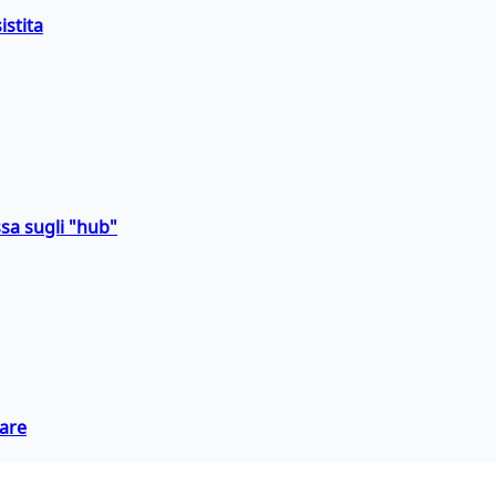
istita
sa sugli "hub"
eare