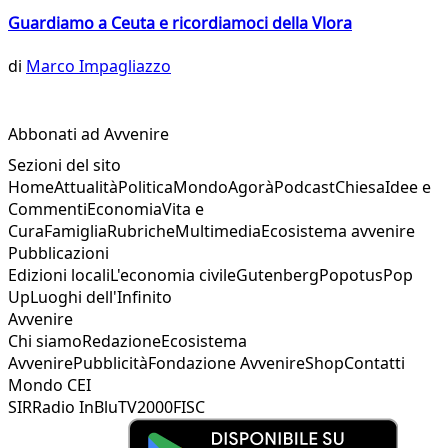
Guardiamo a Ceuta e ricordiamoci della Vlora
di
Marco Impagliazzo
Abbonati ad Avvenire
Sezioni del sito
Home
Attualità
Politica
Mondo
Agorà
Podcast
Chiesa
Idee e
Commenti
Economia
Vita e
Cura
Famiglia
Rubriche
Multimedia
Ecosistema avvenire
Pubblicazioni
Edizioni locali
L'economia civile
Gutenberg
Popotus
Pop
Up
Luoghi dell'Infinito
Avvenire
Chi siamo
Redazione
Ecosistema
Avvenire
Pubblicità
Fondazione Avvenire
Shop
Contatti
Mondo CEI
SIR
Radio InBlu
TV2000
FISC