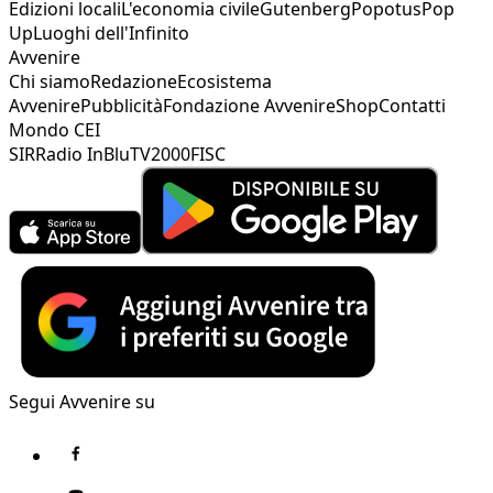
Edizioni locali
L'economia civile
Gutenberg
Popotus
Pop
Up
Luoghi dell'Infinito
Avvenire
Chi siamo
Redazione
Ecosistema
Avvenire
Pubblicità
Fondazione Avvenire
Shop
Contatti
Mondo CEI
SIR
Radio InBlu
TV2000
FISC
Segui Avvenire su