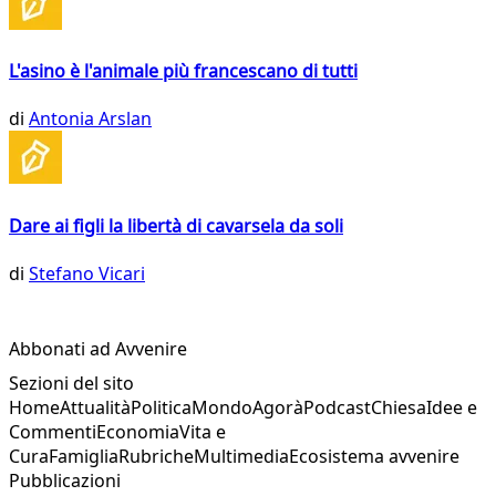
L'asino è l'animale più francescano di tutti
di
Antonia Arslan
Dare ai figli la libertà di cavarsela da soli
di
Stefano Vicari
Abbonati ad Avvenire
Sezioni del sito
Home
Attualità
Politica
Mondo
Agorà
Podcast
Chiesa
Idee e
Commenti
Economia
Vita e
Cura
Famiglia
Rubriche
Multimedia
Ecosistema avvenire
Pubblicazioni