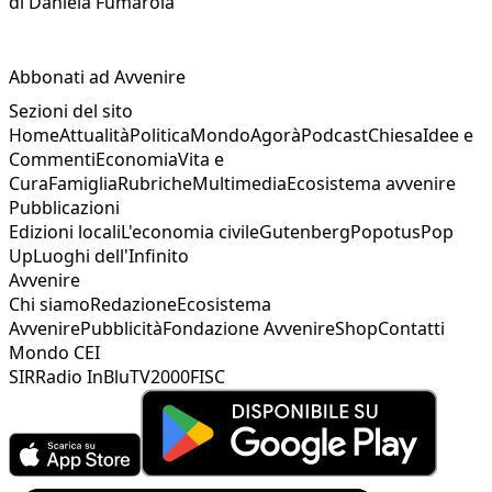
di
Daniela Fumarola
Abbonati ad Avvenire
Sezioni del sito
Home
Attualità
Politica
Mondo
Agorà
Podcast
Chiesa
Idee e
Commenti
Economia
Vita e
Cura
Famiglia
Rubriche
Multimedia
Ecosistema avvenire
Pubblicazioni
Edizioni locali
L'economia civile
Gutenberg
Popotus
Pop
Up
Luoghi dell'Infinito
Avvenire
Chi siamo
Redazione
Ecosistema
Avvenire
Pubblicità
Fondazione Avvenire
Shop
Contatti
Mondo CEI
SIR
Radio InBlu
TV2000
FISC