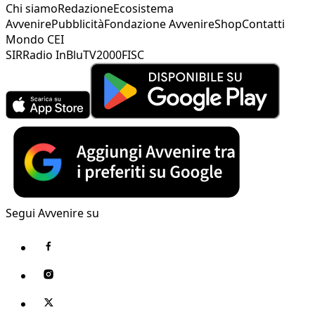
Chi siamo
Redazione
Ecosistema
Avvenire
Pubblicità
Fondazione Avvenire
Shop
Contatti
Mondo CEI
SIR
Radio InBlu
TV2000
FISC
Segui Avvenire su