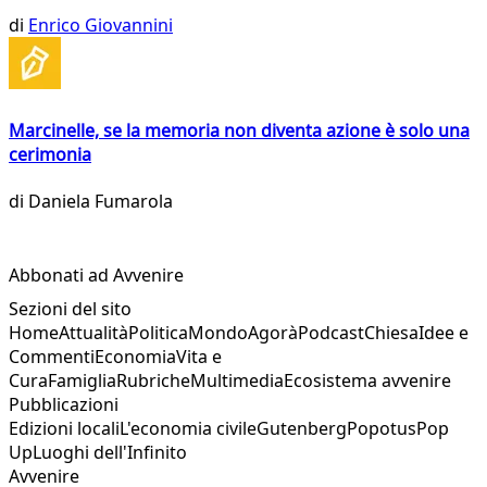
di
Enrico Giovannini
Marcinelle, se la memoria non diventa azione è solo una
cerimonia
di
Daniela Fumarola
Abbonati ad Avvenire
Sezioni del sito
Home
Attualità
Politica
Mondo
Agorà
Podcast
Chiesa
Idee e
Commenti
Economia
Vita e
Cura
Famiglia
Rubriche
Multimedia
Ecosistema avvenire
Pubblicazioni
Edizioni locali
L'economia civile
Gutenberg
Popotus
Pop
Up
Luoghi dell'Infinito
Avvenire