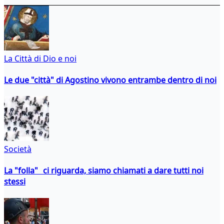
La Città di Dio e noi
Le due "città" di Agostino vivono entrambe dentro di noi
Società
La "folla" ci riguarda, siamo chiamati a dare tutti noi
stessi