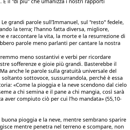
 È il "di più" che umanizza i nostri rapporti
 Le grandi parole sull’Immanuel, sul "resto" fedele,
ndo la terra; l’hanno fatta diversa, migliore,
e e raccontare la vita, la morte e la resurrezione di
rebbero parole meno parlanti per cantare la nostra
vremmo meno sostantivi e verbi per ricordare
ostre sofferenze e gioie più grandi. Basterebbe il
. Ma anche le parole sulla gratuità universale del
ene soltanto sottovoce, sussurrandola, perché è essa
toria: «Come la pioggia e la neve scendono dal cielo
 seme a chi semina e il pane a chi mangia, così sarà
za aver compiuto ciò per cui l’ho mandata» (55,10-
la buona pioggia e la neve, mentre sembrano sparire
a agisce mentre penetra nel terreno e scompare, non