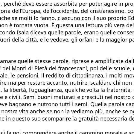
tà, perché deve essere assorbita per poter agire in p
toria dell’Europa, dell’occidente, del cristianesimo,
che se molti lo fanno, ciascuno con il suo proprio 
n è tornata vuota. È questa una lettura più vera della 
econdo Isaia diceva quelle parole, erano quelle consent
ori della città, e le vedove, gli orfani e la maggior p
clamare quelle stesse parole, riprese e amplificate da
i dei Monti di Pietà dei francescani, poi delle scuole,
ale, le pensioni, il reddito di cittadinanza, i molti
ire ma per restare accanto, nutrire, scaldare chi non r
, la libertà, l’uguaglianza, qualche volta la fraternità, 
ose e civili. Semi buoni maturati e cresciuti nel nostr
 neve bagnano e nutrono tutti i semi. Quella parola 
a nostra vita anche se non la vediamo più, anche se 
he in questo suo scomparire la gratuità necessaria de
i fa poi comprendere anche il cammino morale e spiri