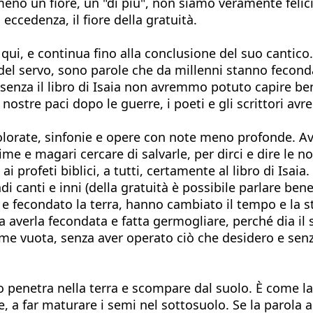
meno un fiore, un "di più", non siamo veramente felici.
eccedenza, il fiore della gratuità.
 qui, e continua fino alla conclusione del suo cantico.
 del servo, sono parole che da millenni stanno feconda
e senza il libro di Isaia non avremmo potuto capire ben
nostre paci dopo le guerre, i poeti e gli scrittori av
olorate, sinfonie e opere con note meno profonde. A
time e magari cercare di salvarle, per dirci e dire le n
 profeti biblici, a tutti, certamente al libro di Isaia
ndi canti e inni (della gratuità è possibile parlare b
 e fecondato la terra, hanno cambiato il tempo e la s
za averla fecondata e fatta germogliare, perché dia il
a me vuota, senza aver operato ciò che desidero e sen
do penetra nella terra e scompare dal suolo. È come 
te, a far maturare i semi nel sottosuolo. Se la parol