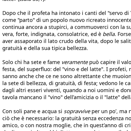
Dopo che il profeta ha intonato i canti del "servo 
come "parto" di un popolo nuovo ricreato innocente d
continua ancora a stupirci, a commuoverci con la sua
vera, forte, indignata, consolatrice, ed è
bella
. Fors
aver assaporato il lato crudo della vita, dopo le sal
gratuità e della sua tipica bellezza.
Solo chi ha sete e fame
veramente
può capire il valo
festa, del superfluo: del "vino e del latte". I pro
sanno anche che ce ne sono altrettante che muoiono 
la sete di bellezza, di gratuità, di festa; vedono le 
dagli altri esseri viventi, quando a noi uomini e do
tavola mancano il "vino" dell’amicizia o il "latte" del
Con soli pane e acqua si
sopravvive
per un po’, ma n
ciò che è necessario: la gratuità senza eccedenza 
amico, o con nostra moglie, che in quest’anno di cr