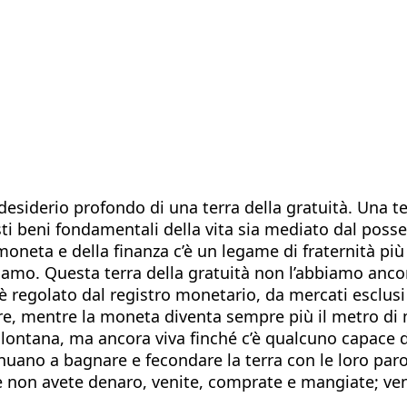
 desiderio profondo di una terra della gratuità. Una
esti beni fondamentali della vita sia mediato dal po
 moneta e della finanza c’è un legame di fraternità pi
iamo. Questa terra della gratuità non l’abbiamo anco
 regolato dal registro monetario, da mercati esclusi a
 mentre la moneta diventa sempre più il metro di mis
 lontana, ma ancora viva finché c’è qualcuno capace d
nuano a bagnare e fecondare la terra con le loro paro
 che non avete denaro, venite, comprate e mangiate; v