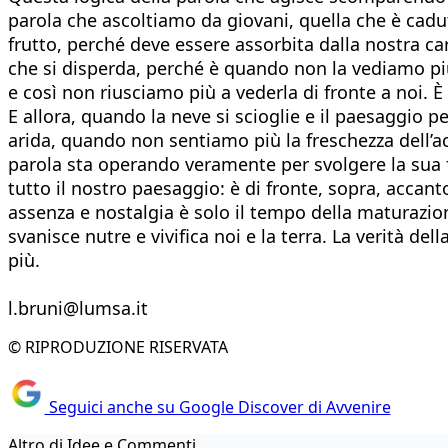
parola che ascoltiamo da giovani, quella che è cadu
frutto, perché deve essere assorbita dalla nostra ca
che si disperda, perché è quando non la vediamo più c
e così non riusciamo più a vederla di fronte a noi. 
E allora, quando la neve si scioglie e il paesaggio 
arida, quando non sentiamo più la freschezza dell’acq
parola sta operando veramente per svolgere la sua f
tutto il nostro paesaggio: è di fronte, sopra, accant
assenza e nostalgia è solo il tempo della maturazio
svanisce nutre e vivifica noi e la terra. La verità d
più.
l.bruni@lumsa.it
© RIPRODUZIONE RISERVATA
Seguici anche su Google Discover di Avvenire
Altro di Idee e Commenti