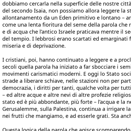
dobbiamo cercarla nella superficie delle nostre cit
del secondo Isaia, non possiamo allora leggere la s
allontanamento da un Eden primitivo e lontano – an
come una lenta fioritura del seme della parola che no
e di acqua che l’antico Israele praticava mentre il s
del tempio. I lebbrosi erano scartati ed emarginati fu
miseria e di deprivazione.
I cristiani, poi, hanno continuato a leggere e a pro
secoli quella parola ha iniziato a far sbocciare i sem
movimenti carismatici moderni. E oggi lo Stato soci
strade a liberare schiave, nelle stazioni non per part
democrazia, i diritti per tanti, qualche volta per tutti
– ed altre acque e altre nevi di altre profezie religi
stato ed è più abbondante, più forte – l’acqua e la
Gerusalemme, sulla Palestina, continua a irrigare l
nei frutti che mangiamo, e ad esserle grati. Sta anc
Questa logica della parola che agisce scomparendo c