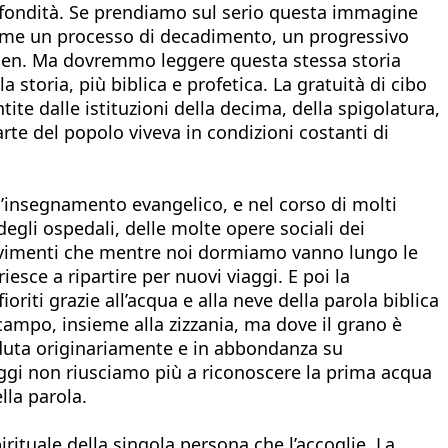
rofondità. Se prendiamo sul serio questa immagine
 come un processo di decadimento, un progressivo
Eden. Ma dovremmo leggere questa stessa storia
storia, più biblica e profetica. La gratuità di cibo
ite dalle istituzioni della decima, della spigolatura,
arte del popolo viveva in condizioni costanti di
ll’insegnamento evangelico, e nel corso di molti
 degli ospedali, delle molte opere sociali dei
 movimenti che mentre noi dormiamo vanno lungo le
iesce a ripartire per nuovi viaggi. E poi la
fioriti grazie all’acqua e alla neve della parola biblica
o campo, insieme alla zizzania, ma dove il grano è
caduta originariamente e in abbondanza su
oggi non riusciamo più a riconoscere la prima acqua
lla parola.
tuale della singola persona che l’accoglie. La