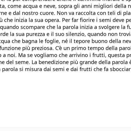
ta, come acqua e neve, sopra gli anni migliori della 
rne e dal nostro cuore. Non va raccolta con teli di pl
he inizia la sua opera. Per far fiorire i semi deve pe
È quando scompare che la parola inizia a svolgere la f
perde la sua purezza e il suo silenzio, quando non tro
ua che bagna le foglie, né il tepore buono della neve 
unzione più preziosa. C’è un primo tempo della parol
o a noi. Ma se vogliamo che arrivino i frutti, questa 
ne del seme. La benedizione più grande della parola 
ella parola si misura dai semi e dai frutti che fa sbo