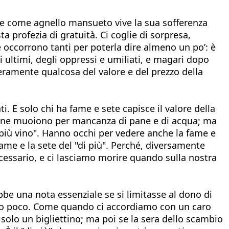
che come agnello mansueto vive la sua sofferenza
 profezia di gratuità. Ci coglie di sorpresa,
e occorrono tanti per poterla dire almeno un po’: è
i ultimi, degli oppressi e umiliati, e magari dopo
veramente qualcosa del valore e del prezzo della
i. E solo chi ha fame e sete capisce il valore della
ersone muoiono per mancanza di pane e di acqua; ma
più vino". Hanno occhi per vedere anche la fame e
a fame e la sete del "di più". Perché, diversamente
necessario, e ci lasciamo morire quando sulla nostra
be una nota essenziale se si limitasse al dono di
oppo poco. Come quando ci accordiamo con un caro
olo un bigliettino; ma poi se la sera dello scambio