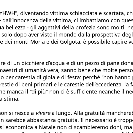
di YHWH", diventando vittima schiacciata e scartata, 
all’innocenza della vittima, ci imbattiamo con questa
 bellezza - gli aggettivi della profezia sono molti, n
e solo dopo aver visto il mondo dalla prospettiva degl
ite dei monti Moria e dei Golgota, è possibile capire 
re di un bicchiere d’acqua e di un pezzo di pane donat
feti, maestri di umanità vera, sanno bene che molte p
per carestia di gioia e di festa: perché "non hanno 
carestie di beni primari e le carestie dell’eccedenza, l
nne manca il "di più" non ci è sufficiente neanche il 
la stima.
on si riesce a
vivere
a lungo. Alla gratuità manchereb
non sarebbe abbastanza gratuita. Il necessario è tr
isi economica a Natale non ci scambieremo doni, ma s