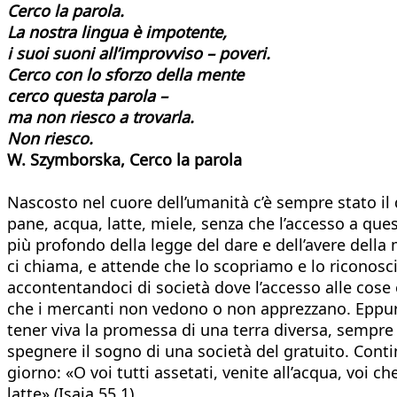
Cerco la parola.
La nostra lingua è impotente,
i suoi suoni all’improvviso – poveri.
Cerco con lo sforzo della mente
cerco questa parola –
ma non riesco a trovarla.
Non riesco.
W. Szymborska, Cerco la parola
Nascosto nel cuore dell’umanità c’è sempre stato il
pane, acqua, latte, miele, senza che l’accesso a qu
più profondo della legge del dare e dell’avere della
ci chiama, e attende che lo scopriamo e lo riconosc
accontentandoci di società dove l’accesso alle cose è
che i mercanti non vedono o non apprezzano. Eppure,
tener viva la promessa di una terra diversa, sempre
spegnere il sogno di una società del gratuito. Conti
giorno: «O voi tutti assetati, venite all’acqua, voi
latte» (Isaia 55,1).