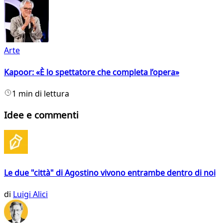
Arte
Kapoor: «È lo spettatore che completa l’opera»
1 min di lettura
Idee e commenti
Le due "città" di Agostino vivono entrambe dentro di noi
di
Luigi Alici