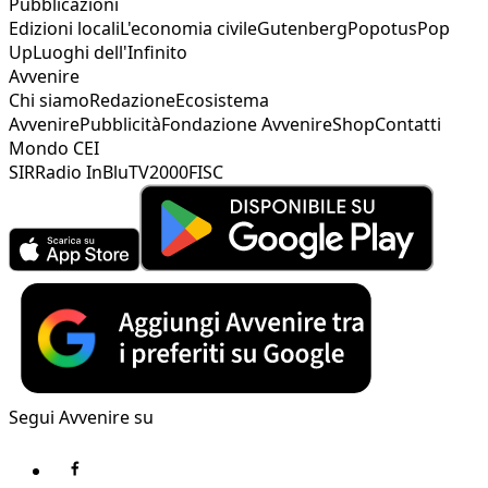
Pubblicazioni
Edizioni locali
L'economia civile
Gutenberg
Popotus
Pop
Up
Luoghi dell'Infinito
Avvenire
Chi siamo
Redazione
Ecosistema
Avvenire
Pubblicità
Fondazione Avvenire
Shop
Contatti
Mondo CEI
SIR
Radio InBlu
TV2000
FISC
Segui Avvenire su