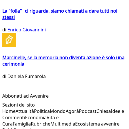
La "folla" ci riguarda, siamo chiamati a dare tutti noi
stessi
di
Enrico Giovannini
Marcinelle, se la memoria non diventa azione è solo una
cerimonia
di
Daniela Fumarola
Abbonati ad Avvenire
Sezioni del sito
Home
Attualità
Politica
Mondo
Agorà
Podcast
Chiesa
Idee e
Commenti
Economia
Vita e
Cura
Famiglia
Rubriche
Multimedia
Ecosistema avvenire