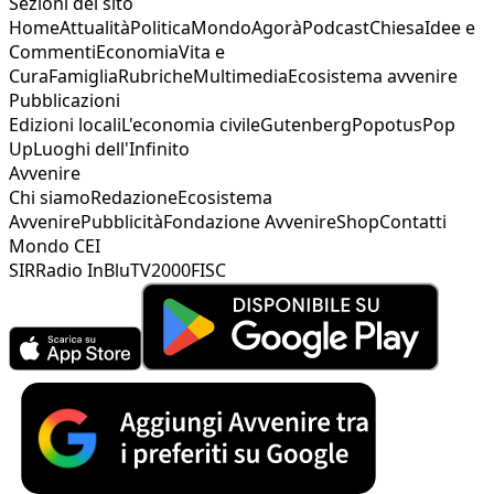
Sezioni del sito
Home
Attualità
Politica
Mondo
Agorà
Podcast
Chiesa
Idee e
Commenti
Economia
Vita e
Cura
Famiglia
Rubriche
Multimedia
Ecosistema avvenire
Pubblicazioni
Edizioni locali
L'economia civile
Gutenberg
Popotus
Pop
Up
Luoghi dell'Infinito
Avvenire
Chi siamo
Redazione
Ecosistema
Avvenire
Pubblicità
Fondazione Avvenire
Shop
Contatti
Mondo CEI
SIR
Radio InBlu
TV2000
FISC