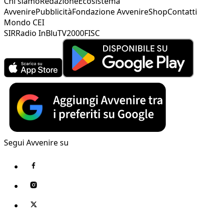
Chi siamo
Redazione
Ecosistema
Avvenire
Pubblicità
Fondazione Avvenire
Shop
Contatti
Mondo CEI
SIR
Radio InBlu
TV2000
FISC
Segui Avvenire su