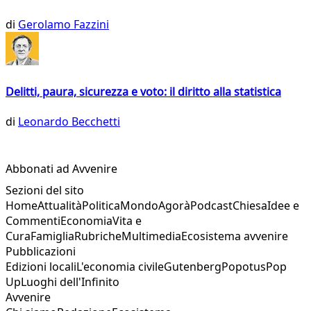
di
Gerolamo Fazzini
Delitti, paura, sicurezza e voto: il diritto alla statistica
di
Leonardo Becchetti
Abbonati ad Avvenire
Sezioni del sito
Home
Attualità
Politica
Mondo
Agorà
Podcast
Chiesa
Idee e
Commenti
Economia
Vita e
Cura
Famiglia
Rubriche
Multimedia
Ecosistema avvenire
Pubblicazioni
Edizioni locali
L'economia civile
Gutenberg
Popotus
Pop
Up
Luoghi dell'Infinito
Avvenire