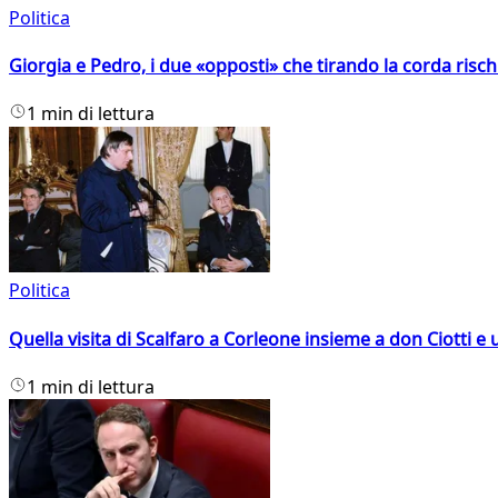
Politica
Giorgia e Pedro, i due «opposti» che tirando la corda risc
1 min di lettura
Politica
Quella visita di Scalfaro a Corleone insieme a don Ciotti e u
1 min di lettura