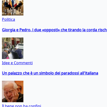
Politica
Giorgia e Pedro, i due «opposti» che tirando la corda risc
Idee e Commenti
Un palazzo che è un simbolo dei paradossi all'italiana
Il bene non ha confini