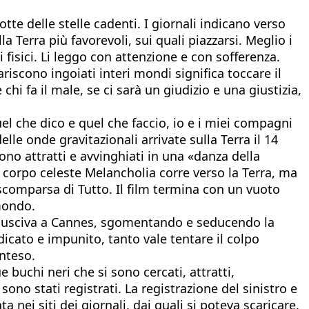
tte delle stelle cadenti. I giornali indicano verso
la Terra più favorevoli, sui quali piazzarsi. Meglio i
sici. Li leggo con attenzione e con sofferenza.
ariscono ingoiati interi mondi significa toccare il
chi fa il male, se ci sarà un giudizio e una giustizia,
l che dico e quel che faccio, io e i miei compagni
 delle onde gravitazionali arrivate sulla Terra il 14
ono attratti e avvinghiati in una «danza della
 corpo celeste Melancholia corre verso la Terra, ma
 scomparsa di Tutto. Il film termina con un vuoto
 mondo.
ilm usciva a Cannes, sgomentando e seducendo la
dicato e impunito, tanto vale tentare il colpo
nteso.
 buchi neri che si sono cercati, attratti,
 sono stati registrati. La registrazione del sinistro e
a nei siti dei giornali, dai quali si poteva scaricare.