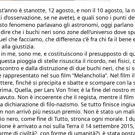
t’anno è stanotte, 12 agosto, e non il 10 agosto, la no
i d’osservazione, se ne avete), e quali sono i punti del
 fenomeno parlavano gli astronomi, oggi parlano i fi
e dire che i buchi neri sono zone dell’universo dove sp
 che facciamo, che differenza c’è fra chi fa il bene e 
alla giustizia.
in me, sono me, e costituiscono il presupposto di que
questa pioggia di stelle risuscita il ricordo, nei fisici,
ontro e dalla distruzione di due buchi neri, che si s
rappresentato nel suo film “Melancholia”. Nel film il
attere, finché si precipita e sbatte e scompare con la
 prima. Quella, per Lars Von Trier, è la fine del nostro
 avuto. Non è incoerente che il regista, mentre il f
a dichiarazione di filo-nazismo. Se tutto finisce ingiu
lm non arrivò più nessun premio. Non è stato un mali
io nero, come fine di Tutto, stronca ogni morale. I due
uzione è arrivato a noi sulla Terra il 14 settembre 2015,
orme di civiltà?, con forme di umanità?), è stata postat