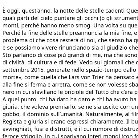
È oggi, quest’anno, la notte delle stelle cadenti Ques
quali parti del cielo puntare gli occhi (o gli strument
monti, perché hanno meno smog. Una volta su questo
Perché la fine delle stelle preannuncia la mia fine, 
problema di che cosa resterà di noi, che senso ha quel
e se possiamo vivere rinunciando sia al giudizio che 
Sto parlando di cose più grandi di me, ma che sono 
di civiltà, di cultura e di fede. Vedo sui giornali che 
settembre 2015, generate nello spazio-tempo dallo sc
morte», come quella che Lars von Trier ha pensato e 
alla fine si ferma e arretra, come se non volesse sb
nero in cui sfavillano le briciole del Tutto che c’era
A quel punto, chi ha dato ha dato e chi ha avuto ha
giuria, che voleva premiarlo, se ne sia uscito con un
gobbo, il dominio sull’umanità. Naturalmente, al fi
Regista e giuria si erano espressi chiaramente. Il bu
avvinghiati, fusi e distrutti, e il cui rumore di distr
feroce sfrigolio, in cui sparivano interi mondi (con f