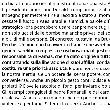
dichiarato proprio ieri il ministro ultranazionalista 
Il presidente americano Donald Trump ambisce al pre
impegno per mettere fine all’eccidio è stato al momen
cessate il fuoco. I Paesi arabi e islamici, a parole 
strategico (che potrebbero usare per premere sugli Stat
non solo uccisi dalle bombe ma anche privati del sos
a più di mille persone. Di concreto, tuttavia, da Br
Perché l’Unione non ha avvertito Israele che avrebbe
genere sarebbe complessa e rischiosa, ma il gesto 
responsabilità di Hamas, che ha dato origine a tut
contrattando sulla liberazione di suoi affiliati cond
costituire una priorità assoluta
. E pure noi che oss
la nostra inerzia. C’è un potere dei senza potere, c
convenienza. Anche un piccolo gesto contribuisce al 
proiettili? Dove le raccolte di fondi per inviare cib
Gli esempi coraggiosi di padre Romanelli e del cardin
qualcosa. A noi e a un mondo che non può continua
violenze e per fame. Si fermi la guerra. Anche su un