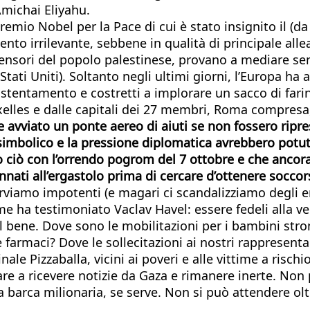
Amichai Eliyahu.
mio Nobel per la Pace di cui è stato insignito il (d
to irrilevante, sebbene in qualità di principale allea
difensori del popolo palestinese, provano a mediare sen
i Uniti). Soltanto negli ultimi giorni, l’Europa ha alza
tentamento e costretti a implorare un sacco di farina
uxelles e dalle capitali dei 27 membri, Roma compresa
 avviato un ponte aereo di aiuti se non fossero ripr
simbolico e la pressione diplomatica avrebbero potut
to ciò con l’orrendo pogrom del 7 ottobre e che anco
annati all’ergastolo prima di cercare d’ottenere socco
erviamo impotenti (e magari ci scandalizziamo degli e
ome ha testimoniato Vaclav Havel: essere fedeli alla 
bene. Dove sono le mobilitazioni per i bambini stronc
o e farmaci? Dove le sollecitazioni ai nostri rappresen
ale Pizzaballa, vicini ai poveri e alle vittime a risc
re a ricevere notizie da Gaza e rimanere inerte. No
a barca milionaria, se serve. Non si può attendere olt