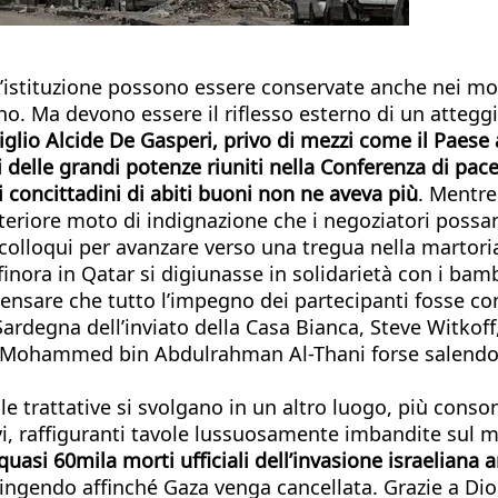
un’istituzione possono essere conservate anche nei mom
no. Ma devono essere il riflesso esterno di un attegg
glio Alcide De Gasperi, privo di mezzi come il Paese al
delle grandi potenze riuniti nella Conferenza di pace
i concittadini di abiti buoni non ne aveva più
. Mentre
lteriore moto di indignazione che i negoziatori pos
olloqui per avanzare verso una tregua nella martoria
nora in Qatar si digiunasse in solidarietà con i bamb
nsare che tutto l’impegno dei partecipanti fosse concen
 Sardegna dell’inviato della Casa Bianca, Steve Witkoff,
r Mohammed bin Abdulrahman Al-Thani forse salendo su
 le trattative si svolgano in un altro luogo, più cons
i, raffiguranti tavole lussuosamente imbandite sul ma
asi 60mila morti ufficiali dell’invasione israeliana a
spingendo affinché Gaza venga cancellata. Grazie a D