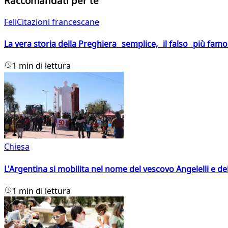
Raccomandati per te
FeliCitazioni francescane
La vera storia della Preghiera semplice, il falso più fam
1 min di lettura
Chiesa
L'Argentina si mobilita nel nome del vescovo Angelelli e dei
1 min di lettura