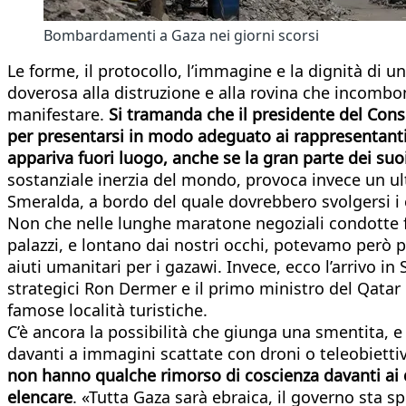
Bombardamenti a Gaza nei giorni scorsi
Le forme, il protocollo, l’immagine e la dignità di 
doverosa alla distruzione e alla rovina che incombo
manifestare.
Si tramanda che il presidente del Consi
per presentarsi in modo adeguato ai rappresentanti 
appariva fuori luogo, anche se la gran parte dei suo
sostanziale inerzia del mondo, provoca invece un u
Smeralda, a bordo del quale dovrebbero svolgersi i c
Non che nelle lunghe maratone negoziali condotte fi
palazzi, e lontano dai nostri occhi, potevamo però pe
aiuti umanitari per i gazawi. Invece, ecco l’arrivo in
strategici Ron Dermer e il primo ministro del Qata
famose località turistiche.
C’è ancora la possibilità che giunga una smentita, e
davanti a immagini scattate con droni o teleobiettiv
non hanno qualche rimorso di coscienza davanti ai qu
elencare
. «Tutta Gaza sarà ebraica, il governo sta 