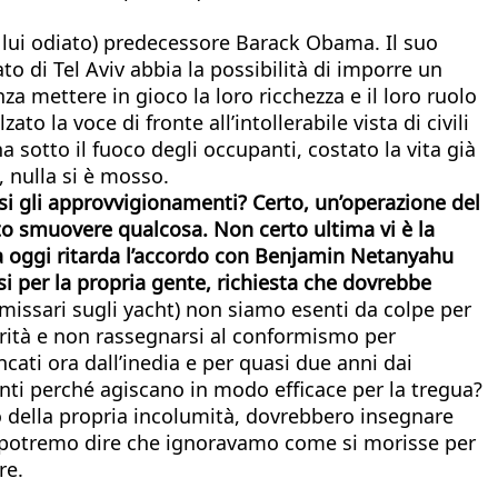
a lui odiato) predecessore Barack Obama. Il suo
to di Tel Aviv abbia la possibilità di imporre un
za mettere in gioco la loro ricchezza e il loro ruolo
to la voce di fronte all’intollerabile vista di civili
 sotto il fuoco degli occupanti, costato la vita già
, nulla si è mosso.
esi gli approvvigionamenti? Certo, un’operazione del
o smuovere qualcosa. Non certo ultima vi è la
ra oggi ritarda l’accordo con Benjamin Netanyahu
rsi per la propria gente, richiesta che dovrebbe
missari sugli yacht) non siamo esenti da colpe per
verità e non rassegnarsi al conformismo per
ati ora dall’inedia e per quasi due anni dai
tanti perché agiscano in modo efficace per la tregua?
hio della propria incolumità, dovrebbero insegnare
n potremo dire che ignoravamo come si morisse per
re.