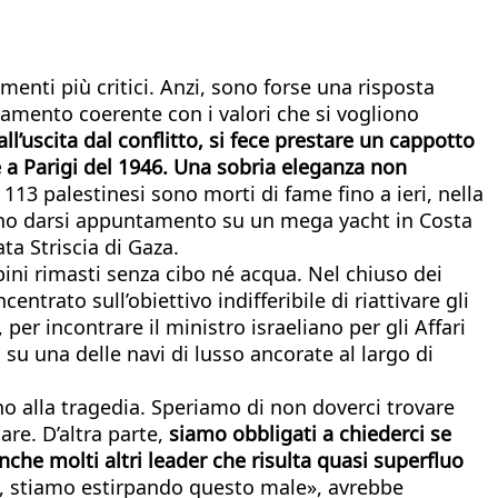
enti più critici. Anzi, sono forse una risposta
iamento coerente con i valori che si vogliono
l’uscita dal conflitto, si fece prestare un cappotto
 a Parigi del 1946. Una sobria eleganza non
 113 palestinesi sono morti di fame fino a ieri, nella
sano darsi appuntamento su un mega yacht in Costa
ta Striscia di Gaza.
ini rimasti senza cibo né acqua. Nel chiuso dei
trato sull’obiettivo indifferibile di riattivare gli
 per incontrare il ministro israeliano per gli Affari
 una delle navi di lusso ancorate al largo di
ono alla tragedia. Speriamo di non doverci trovare
re. D’altra parte,
siamo obbligati a chiederci se
nche molti altri leader che risulta quasi superfluo
io, stiamo estirpando questo male», avrebbe