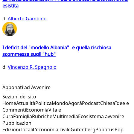
esistita
di
Alberto Gambino
I deficit del "modello Albania" e quella rischiosa
scommessa sugli "hub"
di
Vincenzo R. Spagnolo
Abbonati ad Avvenire
Sezioni del sito
Home
Attualità
Politica
Mondo
Agorà
Podcast
Chiesa
Idee e
Commenti
Economia
Vita e
Cura
Famiglia
Rubriche
Multimedia
Ecosistema avvenire
Pubblicazioni
Edizioni locali
L'economia civile
Gutenberg
Popotus
Pop