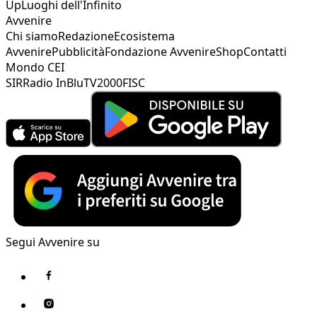
Up
Luoghi dell'Infinito
Avvenire
Chi siamo
Redazione
Ecosistema
Avvenire
Pubblicità
Fondazione Avvenire
Shop
Contatti
Mondo CEI
SIR
Radio InBlu
TV2000
FISC
Segui Avvenire su