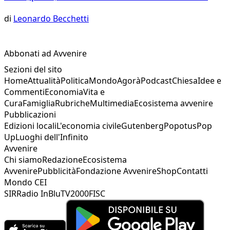
di
Leonardo Becchetti
Abbonati ad Avvenire
Sezioni del sito
Home
Attualità
Politica
Mondo
Agorà
Podcast
Chiesa
Idee e
Commenti
Economia
Vita e
Cura
Famiglia
Rubriche
Multimedia
Ecosistema avvenire
Pubblicazioni
Edizioni locali
L'economia civile
Gutenberg
Popotus
Pop
Up
Luoghi dell'Infinito
Avvenire
Chi siamo
Redazione
Ecosistema
Avvenire
Pubblicità
Fondazione Avvenire
Shop
Contatti
Mondo CEI
SIR
Radio InBlu
TV2000
FISC