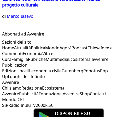
progetto culturale
di
Marco Iasevoli
Abbonati ad Avvenire
Sezioni del sito
Home
Attualità
Politica
Mondo
Agorà
Podcast
Chiesa
Idee e
Commenti
Economia
Vita e
Cura
Famiglia
Rubriche
Multimedia
Ecosistema avvenire
Pubblicazioni
Edizioni locali
L'economia civile
Gutenberg
Popotus
Pop
Up
Luoghi dell'Infinito
Avvenire
Chi siamo
Redazione
Ecosistema
Avvenire
Pubblicità
Fondazione Avvenire
Shop
Contatti
Mondo CEI
SIR
Radio InBlu
TV2000
FISC