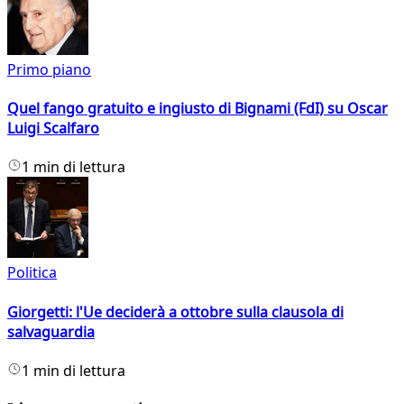
Primo piano
Quel fango gratuito e ingiusto di Bignami (FdI) su Oscar
Luigi Scalfaro
1 min di lettura
Politica
Giorgetti: l'Ue deciderà a ottobre sulla clausola di
salvaguardia
1 min di lettura