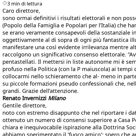
3 min di lettura
Caro direttore,
sono ormai definitivi i risultati elettorali e non pos
(Popolo della Famiglia e Popolari per l’Italia) che 
se erano veramente consapevoli della sostanziale inu
oggettivamente al di sopra di ogni più fantastica i
manifestare una così evidente irrilevanza mentre al
raccolgono un significativo consenso elettorale. “Avve
pentastellati. Il mettersi in liste autonome mi è s
profuso nella Politica (con la P maiuscola) ai tempi
collocarmi nello schieramento che al- meno in parte
su piccole formazioni pseudo confessionali che, nella
grandi. Grazie dell’attenzione.
Renato Invernizzi
Milano
Gentile direttore,
noto con estremo disappunto che nel riportare i dati
ottenuto un numero di consensi superiore a Casa Pou
chiara e inequivocabile ispirazione alla Dottrina Soc
abbiamo sperimentato il 'fuoco amico': spero che an