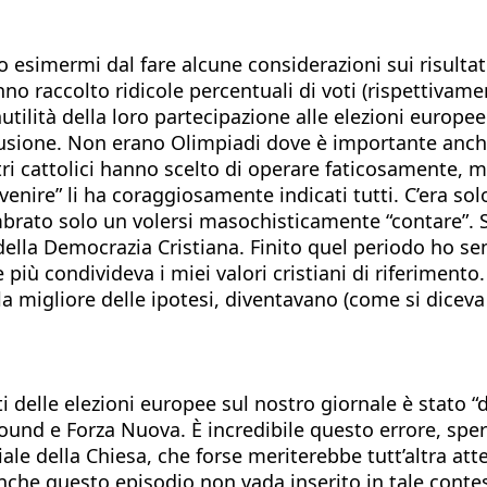
so esimermi dal fare alcune considerazioni sui risultat
hanno raccolto ridicole percentuali di voti (rispettiv
tilità della loro partecipazione alle elezioni europe
llusione. Non erano Olimpiadi dove è importante anch
tri cattolici hanno scelto di operare faticosamente, 
nire” li ha coraggiosamente indicati tutti. C’era solo 
embrato solo un volersi masochisticamente “contare”.
 della Democrazia Cristiana. Finito quel periodo ho se
 più condivideva i miei valori cristiani di riferimen
 migliore delle ipotesi, diventavano (come si diceva un
 delle elezioni europee sul nostro giornale è stato “
nd e Forza Nuova. È incredibile questo errore, spero 
iale della Chiesa, che forse meriterebbe tutt’altra at
che questo episodio non vada inserito in tale contest