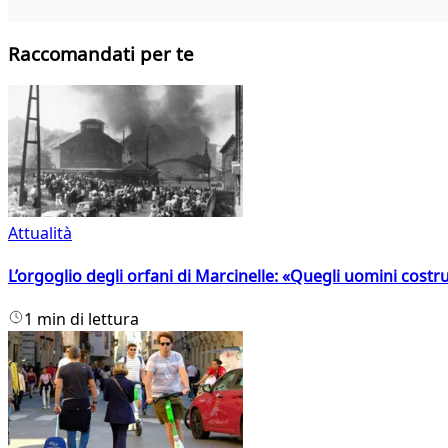
Raccomandati per te
Attualità
L’orgoglio degli orfani di Marcinelle: «Quegli uomini costr
1 min di lettura