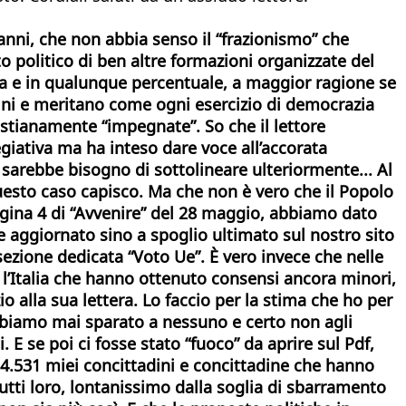
 anni, che non abbia senso il “frazionismo” che
to politico di ben altre formazioni organizzate del
orza e in qualunque percentuale, a maggior ragione se
adini e meritano come ogni esercizio di democrazia
istianamente “impegnate”. So che il lettore
egiativa ma ha inteso dare voce all’accorata
 sarebbe bisogno di sottolineare ulteriormente...
Al
esto caso capisco. Ma che non è vero che il Popolo
pagina 4 di “Avvenire” del 28 maggio, abbiamo dato
 e aggiornato sino a spoglio ultimato sul nostro sito
sezione dedicata “Voto Ue”. È vero invece che nelle
r l’Italia che hanno ottenuto consensi ancora minori,
o alla sua lettera. Lo faccio per la stima che ho per
 abbiamo mai sparato a nessuno e certo non agli
E se poi ci fosse stato “fuoco” da aprire sul Pdf,
14.531 miei concittadini e concittadine che hanno
 tutti loro, lontanissimo dalla soglia di sbarramento