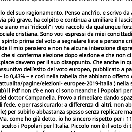
 filo del suo ragionamento. Penso anch'io, e scrivo da
ia più grave, ha colpito e continua a umiliare il lasci
e siano mai “ridicoli” i voti raccolti da qualunque f
sociale cristiana. Sono voti espressi da miei concitt
 spinto prima del voto a segnalare liste e persone cr
vide il mio pensiero e non ha alcuna intenzione dispr
i che
si conferma elezione dopo elezione e che non ci
piace davvero per il suo disappunto. Che anche in qu
riassuntivo dell’esito del voto europeo, pubblicato a 
 – lo 0,43% – e così nella tabella che abbiamo offerto
ttualita/pagine/elezioni- europee-2019-italia ) nella 
b) il Pdf non c’è e non ci sono neanche i Popolari pe
 del dottor Campanella. Provo a rimediare
dando spazi
i fede, e per rassicurarlo: a differenza di altri, non
e) per subirlo abbastanza spesso senza replicare mai. 
a, come ho già detto, io ho sincero rispetto per i 1
celto i Popolari per l’Italia. Piccolo non è il voto di