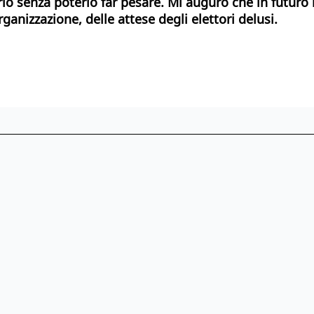
o senza poterlo far pesare. Mi auguro che in futuro n
rganizzazione, delle attese degli elettori delusi.