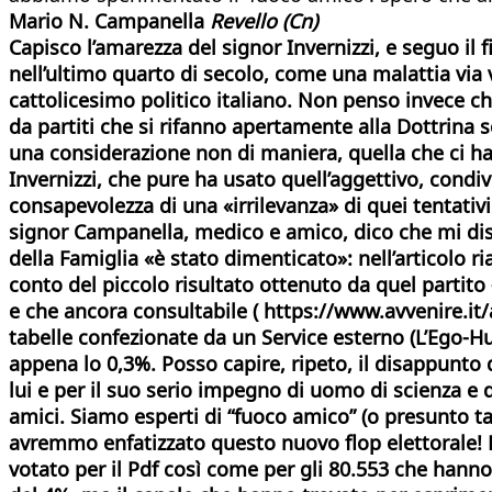
Mario N. Campanella
Revello (Cn)
Capisco l’amarezza del signor Invernizzi, e seguo il
nell’ultimo quarto di secolo, come una malattia via v
cattolicesimo politico italiano. Non penso invece ch
da partiti che si rifanno apertamente alla Dottrina 
una considerazione non di maniera, quella che ci ha
Invernizzi, che pure ha usato quell’aggettivo, condi
consapevolezza di una «irrilevanza» di quei tentativ
signor Campanella, medico e amico, dico che mi dis
della Famiglia «è stato dimenticato»: nell’articolo 
conto del piccolo risultato ottenuto da quel partito
e che ancora consultabile ( https://www.avvenire.it/a
tabelle confezionate da un Service esterno (L’Ego-Hu
appena lo 0,3%. Posso capire, ripeto, il disappunto
lui e per il suo serio impegno di uomo di scienza e d
amici. Siamo esperti di “fuoco amico” (o presunto tal
avremmo enfatizzato questo nuovo flop elettorale! M
votato per il Pdf così come per gli 80.553 che hanno s