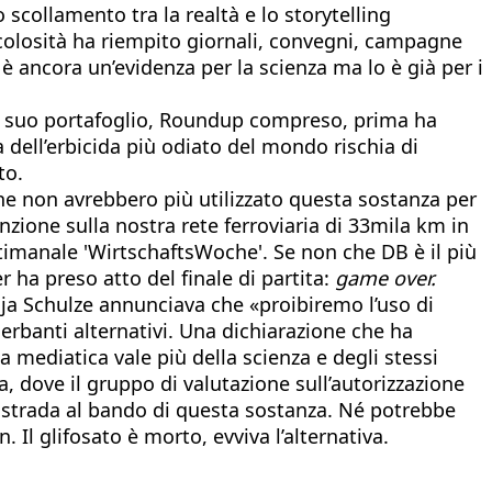
 scollamento tra la realtà e lo storytelling
ericolosità ha riempito giornali, convegni, campagne
 è ancora un’evidenza per la scienza ma lo è già per i
 il suo portafoglio, Roundup compreso, prima ha
 dell’erbicida più odiato del mondo rischia di
to.
he non avrebbero più utilizzato questa sostanza per
nzione sulla nostra rete ferroviaria di 33mila km in
ettimanale 'WirtschaftsWoche'. Se non che DB è il più
 ha preso atto del finale di partita:
game over.
nja Schulze annunciava che «proibiremo l’uso di
serbanti alternativi. Una dichiarazione che ha
mediatica vale più della scienza e degli stessi
, dove il gruppo di valutazione sull’autorizzazione
a strada al bando di questa sostanza. Né potrebbe
 Il glifosato è morto, evviva l’alternativa.