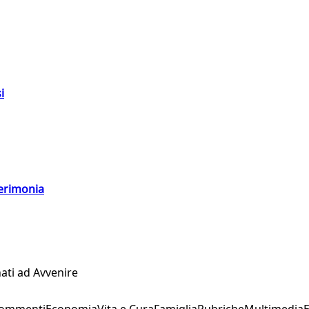
i
cerimonia
ati ad Avvenire
Commenti
Economia
Vita e Cura
Famiglia
Rubriche
Multimedia