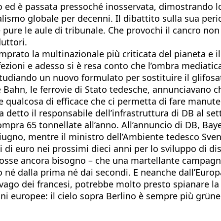
gno ed è passata pressoché inosservata, dimostrando lo
ntalismo globale per decenni. Il dibattito sulla sua p
 pure le aule di tribunale. Che provochi il cancro non
uttori.
mprato la multinazionale più criticata del pianeta e
zioni e adesso si è resa conto che l’ombra mediatica
studiando un nuovo formulato per sostituire il glifosa
 Bahn, le ferrovie di Stato tedesche, annunciavano c
re qualcosa di efficace che ci permetta di fare manute
a detto il responsabile dell’infrastruttura di DB al s
ra 65 tonnellate all’anno. All’annuncio di DB, Bayer
 giugno, mentre il ministro dell’Ambiente tedesco Sve
 di euro nei prossimi dieci anni per lo sviluppo di di
 fosse ancora bisogno – che una martellante campagna 
 né dalla prima né dai secondi. E neanche dall’Europa
ivago dei francesi, potrebbe molto presto spianare l
ni europee: il cielo sopra Berlino è sempre più grünen.