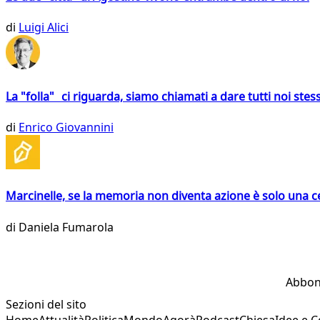
di
Luigi Alici
La "folla" ci riguarda, siamo chiamati a dare tutti noi stess
di
Enrico Giovannini
Marcinelle, se la memoria non diventa azione è solo una 
di
Daniela Fumarola
Abbon
Sezioni del sito
Home
Attualità
Politica
Mondo
Agorà
Podcast
Chiesa
Idee e 