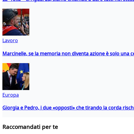
Lavoro
Marcinelle, se la memoria non diventa azione è solo una 
Europa
Giorgia e Pedro, i due «opposti» che tirando la corda risc
Raccomandati per te