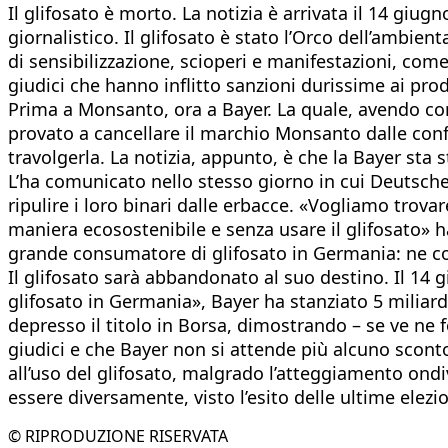
Il glifosato è morto. La notizia è arrivata il 14 giu
giornalistico. Il glifosato è stato l’Orco dell’ambie
di sensibilizzazione, scioperi e manifestazioni, come
giudici che hanno inflitto sanzioni durissime ai prod
Prima a Monsanto, ora a Bayer. La quale, avendo co
provato a cancellare il marchio Monsanto dalle confe
travolgerla. La notizia, appunto, è che la Bayer sta 
L’ha comunicato nello stesso giorno in cui Deutsche
ripulire i loro binari dalle erbacce. «Vogliamo trova
maniera ecosostenibile e senza usare il glifosato» h
grande consumatore di glifosato in Germania: ne comp
Il glifosato sarà abbandonato al suo destino. Il 14
glifosato in Germania», Bayer ha stanziato 5 miliardi
depresso il titolo in Borsa, dimostrando – se ve ne
giudici e che Bayer non si attende più alcuno sconto
all’uso del glifosato, malgrado l’atteggiamento ond
essere diversamente, visto l’esito delle ultime elezio
© RIPRODUZIONE RISERVATA