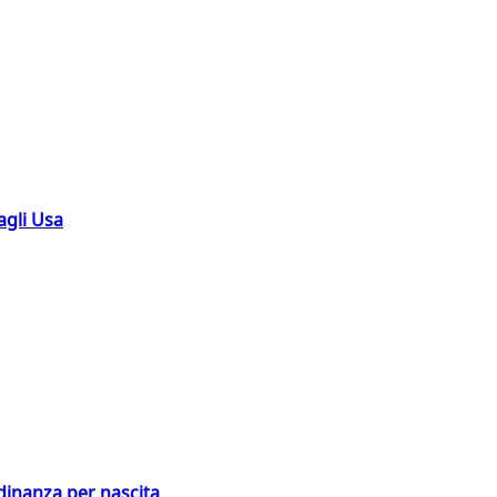
agli Usa
adinanza per nascita