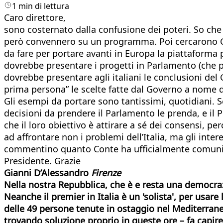
1 min di lettura
Caro direttore,
sono costernato dalla confusione dei poteri. So che 
però convennero su un programma. Poi cercarono Giu
da fare per portare avanti in Europa la piattaforma p
dovrebbe presentare i progetti in Parlamento (che p
dovrebbe presentare agli italiani le conclusioni del 
prima persona” le scelte fatte dal Governo a nome de
Gli esempi da portare sono tantissimi, quotidiani. 
decisioni da prendere il Parlamento le prenda, e il 
che il loro obiettivo è attirare a sé dei consensi, p
ad affrontare non i problemi dell’Italia, ma gli interes
commentino quanto Conte ha ufficialmente comunicato
Presidente. Grazie
Gianni D’Alessandro
Firenze
Nella nostra Repubblica, che è e resta una democra
Neanche il premier in Italia è un 'solista', per usa
delle 49 persone tenute in ostaggio nel Mediterrane
trovando soluzione proprio in queste ore – fa capire