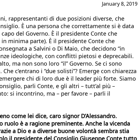
January 8, 2019
ni, rappresentanti di due posizioni diverse, che
siglio. È una persona che correttamente si è data
me capo del Governo. È il presidente Conte che
in minima parte). È il presidente Conte che
 consegnata a Salvini o Di Maio, che decidono “in
ze ideologiche, con conflitti pietosi e deprecabili.
alto, ma non sono loro “il” Governo. Se ci sono
 Che c’entrano i “due solisti”? Emerge con chiarezza
emergere chi di loro due è il leader più forte. Siamo
siglio, parli Conte, e gli altri – tutt’al più –
 si incontrino, ma – per favore – parli il
no come lei dice, caro signor D’Alessandro.
suo ruolo è a ragione preminente. Anche la vicenda
razie a Dio e a diverse buone volontà sembra stia
olo il presidente del Consiglio Giuseppe Conte tutto