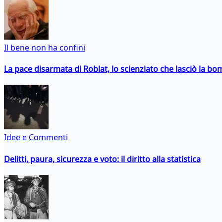
Il bene non ha confini
La pace disarmata di Roblat, lo scienziato che lasciò la b
Idee e Commenti
Delitti, paura, sicurezza e voto: il diritto alla statistica