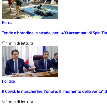
Roma
Tende e brandine in strada, per i 400 accampati di Spin T
1 min di lettura
Politica
Il Covid, le mascherine, l'onore: il "momento della verità" 
1 min di lettura