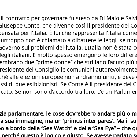
il contratto per governare fu steso da Di Maio e Salvi
seppe Conte, che divenne così il presidente del Con
ensata per l’Italia. È lui che rappresenta l’Italia co
urtroppo non è chiamato a dibattere le leggi, se non 
Governo sui problemi del-l’Italia. L’Italia non è stata
gli italiani. E molto spesso emergono le loro differen
Sembrano due “prime donne” che strillano l’acuto più 
Presidente del Consiglio le comunichi autorevolmente.
erché alle elezioni europee non andranno uniti, e deve 
si di due esibizionisti. Se Conte è il presidente del Con
. Se non sono d’accordo tra loro, c’è un Parlamento:
zia parlamentare, le cose dovrebbero andare più o me
re la sua immagine, ma un 'primus inter pares'. Ma il 
o a bordo della “See Watch” e della “Sea Eye” – che g
 perché questo è logico e giusto. Se avesse parlato s