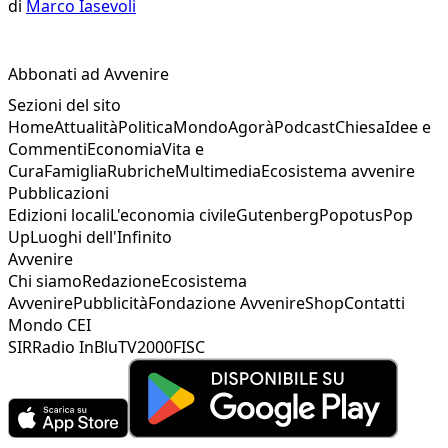
di
Marco Iasevoli
Abbonati ad Avvenire
Sezioni del sito
Home
Attualità
Politica
Mondo
Agorà
Podcast
Chiesa
Idee e
Commenti
Economia
Vita e
Cura
Famiglia
Rubriche
Multimedia
Ecosistema avvenire
Pubblicazioni
Edizioni locali
L'economia civile
Gutenberg
Popotus
Pop
Up
Luoghi dell'Infinito
Avvenire
Chi siamo
Redazione
Ecosistema
Avvenire
Pubblicità
Fondazione Avvenire
Shop
Contatti
Mondo CEI
SIR
Radio InBlu
TV2000
FISC