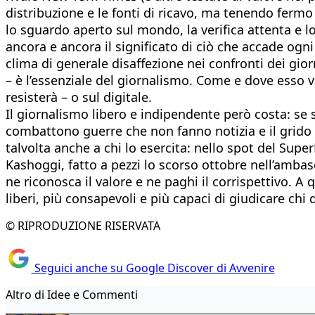
distribuzione e le fonti di ricavo, ma tenendo fermo q
lo sguardo aperto sul mondo, la verifica attenta e lo
ancora e ancora il significato di ciò che accade ogni 
clima di generale disaffezione nei confronti dei gior
– è l’essenziale del giornalismo. Come e dove esso v
resisterà – o sul digitale.
Il giornalismo libero e indipendente però costa: se si
combattono guerre che non fanno notizia e il grido 
talvolta anche a chi lo esercita: nello spot del Sup
Kashoggi, fatto a pezzi lo scorso ottobre nell’ambasc
ne riconosca il valore e ne paghi il corrispettivo. A 
liberi, più consapevoli e più capaci di giudicare ch
© RIPRODUZIONE RISERVATA
Seguici anche su Google Discover di Avvenire
Altro di Idee e Commenti