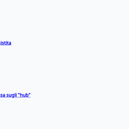
istita
sa sugli "hub"