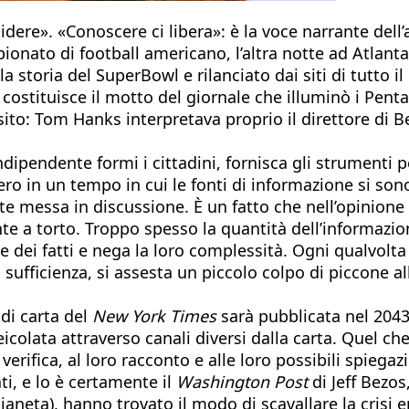
idere». «Conoscere ci libera»: è la voce narrante dell
onato di football americano, l’altra notte ad Atlanta: 
a storia del SuperBowl e rilanciato dai siti di tutto 
e costituisce il motto del giornale che illuminò i Pen
ito: Tom Hanks interpretava proprio il direttore di B
ndipendente formi i cittadini, fornisca gli strumenti
ro in un tempo in cui le fonti di informazione si sono
e messa in discussione. È un fatto che nell’opinion
nte a torto. Troppo spesso la quantità dell’informazio
ore dei fatti e nega la loro complessità. Ogni qualvolta
sufficienza, si assesta un piccolo colpo di piccone all
di carta del
New York Times
sarà pubblicata nel 2043.
colata attraverso canali diversi dalla carta. Quel c
verifica, al loro racconto e alle loro possibili spiega
ati, e lo è certamente il
Washington Post
di Jeff Bezos
pianeta), hanno trovato il modo di scavallare la crisi e