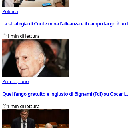
Politica
La strategia di Conte mina l'alleanza e il campo largo è un 
1 min di lettura
Primo piano
Quel fango gratuito e ingiusto di Bignami (FdI) su Oscar Lu
1 min di lettura