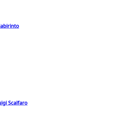
labirinto
igi Scalfaro