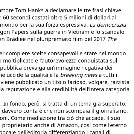
’attore Tom Hanks a declamare le tre frasi chiave
60 secondi costati oltre 5 milioni di dollari al
il mondo per la sua forza espressiva.
La democrazia
tagon Papers sulla guerra in Vietnam e lo scandalo
en Bradlee nel pluripremiato film del 2017
The
 per compiere scelte consapevoli e stare nel mondo
 moltiplicate e l’autorevolezza conquistata sul
e pubblica prevalga un’immagine negativa dei
ne uccide la qualità e la
breaking news
a tutti i
 viene pubblicato un titolo fazioso, volgare, razzista
a reputazione e alla credibilità dell’intera categoria
 In fondo, però, si tratta di un tema già superato.
he davvero conta è che non scompaia il giornalismo,
zioni. Come mediazione tra ciò che accade, il suo
, proprietario anche di Amazon, così come l’eterno
pocale dell’editoria differenziando i canali di