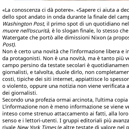
«La conoscenza ci dà potere». «Sapere ci aiuta a dec
dello spot andato in onda durante la finale del campi
Washington Post,
il primo spot di un quotidiano nell
muore nell’oscurità,
è lo slogan finale, lo stesso ch
Watergate che portò alle dimissioni Nixon (a propos
Post).
Non è certo una novità che l’informazione libera e i
da protagonisti. Non è una novità, ma è tanto più ve
campo persino da testate secolari è quotidianament
giornalisti, e talvolta, duole dirlo, non completame
costi, tipiche dei siti internet, appiattisce lo spess
o violento, oppure una notizia non viene verificata a 
dei giornalisti.
Secondo una profezia ormai arcinota, l’ultima copia 
L’informazione non è meno informazione se viene vei
inteso come strenuo attaccamento ai fatti, alla loro 
senso e i lettori-utenti. I gruppi editoriali più avanz
rivale
New York Times
(e altre testate di valore nel 