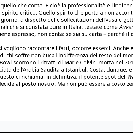
uello che conta. E cioè la professionalità e l’indipend
 spirito critico. Quello spirito che porta a non accont
giorno, a dispetto delle sollecitazioni dell’«usa e ge
nali che si constata pure in Italia, testate come
Avven
iene espresso, non conta: se sia su carta – perché il 
 vogliono raccontare i fatti, occorre esserci. Anche e 
di chi soffre non buca l’indifferenza del resto del m
erBowl scorrono i ritratti di Marie Colvin, morta nel
iata dell’Arabia Saudita a Istanbul. Costa, dunque, e
questo ci richiama, in definitiva, il potente spot del
Wa
i decide al posto nostro. Ma non può essere a costo z