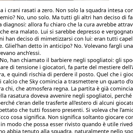
ha i crani rasati a zero. Non solo la squadra intesa c
emio? No, uno solo. Ma tutti gli altri han deciso di f
 diagnosi: allora fu chiaro che la cura avrebbe attr
do che era malato. Lui si sarebbe depresso e vergogna
han deciso di mimetizzarsi con lui: eran tutti capell
le. Gliel’han detto in anticipo? No. Volevano fargli 
evano anch’essi.
o, han chiamato il barbiere negli spogliatoi: gli spo
care di tensione i giocatori, fa parte del mestiere del
, e quindi rischia di perdere il posto. Quel che i gio
e di calcio che Sky comincia a trasmettere un quarto d
ntra chi, che atmosfera regna. La partita è già comincia
lla rasatura doveva avvenire negli spogliatoi, perché q
rché c’eran delle trasferte all’estero di alcuni giocat
spettato che tutti fossero presenti. Si voleva che l’ami
 Ecco cosa significa. Non significa soltanto giocare 
o, in modo che possa esser rivisto quando è utile rived
inho abbia tenuto alla squadra, naturalmente nello spo