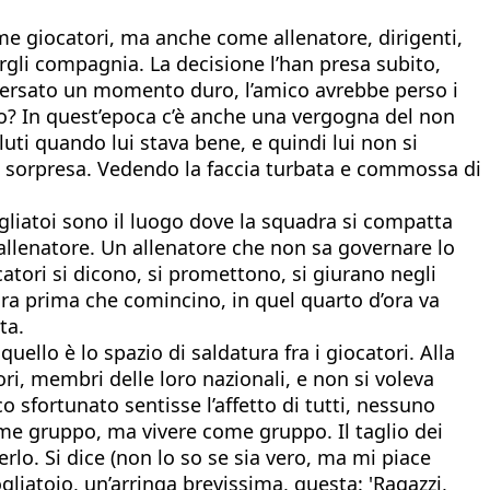
ome giocatori, ma anche come allenatore, dirigenti,
argli compagnia. La decisione l’han presa subito,
aversato un momento duro, l’amico avrebbe perso i
to? In quest’epoca c’è anche una vergogna del non
uti quando lui stava bene, e quindi lui non si
una sorpresa. Vedendo la faccia turbata e commossa di
gliatoi sono il luogo dove la squadra si compatta
l’allenatore. Un allenatore che non sa governare lo
catori si dicono, si promettono, si giurano negli
’ora prima che comincino, in quel quarto d’ora va
ta.
uello è lo spazio di saldatura fra i giocatori. Alla
ori, membri delle loro nazionali, e non si voleva
co sfortunato sentisse l’affetto di tutti, nessuno
come gruppo, ma vivere come gruppo. Il taglio dei
erlo. Si dice (non lo so se sia vero, ma mi piace
gliatoio, un’arringa brevissima, questa: 'Ragazzi,