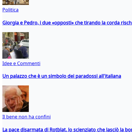
Politica
Giorgia e Pedro, i due «opposti» che tirando la corda risc
Idee e Commenti
Un palazzo che è un simbolo dei paradossi all'italiana
Il bene non ha confini
La pace disarmata di Rotblat, lo scienziato che lasciò la 