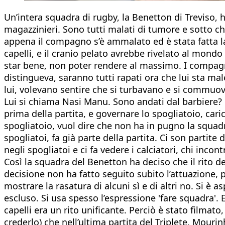
Un’intera squadra di rugby, la Benetton di Treviso, 
magazzinieri. Sono tutti malati di tumore e sotto ch
appena il compagno s’è ammalato ed è stata fatta la
capelli, e il cranio pelato avrebbe rivelato al mon
star bene, non poter rendere al massimo. I compagni 
distingueva, saranno tutti rapati ora che lui sta ma
lui, volevano sentire che si turbavano e si commuov
Lui si chiama Nasi Manu. Sono andati dal barbiere? N
prima della partita, e governare lo spogliatoio, cari
spogliatoio, vuol dire che non ha in pugno la squadra
spogliatoi, fa già parte della partita. Ci son partit
negli spogliatoi e ci fa vedere i calciatori, chi inco
Così la squadra del Benetton ha deciso che il rito de
decisione non ha fatto seguito subito l’attuazione, pe
mostrare la rasatura di alcuni sì e di altri no. Si è a
escluso. Si usa spesso l’espressione 'fare squadra'.
capelli era un rito unificante. Perciò è stato filmat
crederlo) che nell’ultima partita del Triplete, Mour