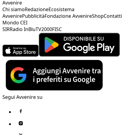
Avvenire
Chi siamo
Redazione
Ecosistema
Avvenire
Pubblicità
Fondazione Avvenire
Shop
Contatti
Mondo CEI
SIR
Radio InBlu
TV2000
FISC
Segui Avvenire su