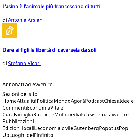
L'asino è l'animale più francescano di tutti
di
Antonia Arslan
Dare ai figli la libertà di cavarsela da soli
di
Stefano Vicari
Abbonati ad Avvenire
Sezioni del sito
Home
Attualità
Politica
Mondo
Agorà
Podcast
Chiesa
Idee e
Commenti
Economia
Vita e
Cura
Famiglia
Rubriche
Multimedia
Ecosistema avvenire
Pubblicazioni
Edizioni locali
L'economia civile
Gutenberg
Popotus
Pop
Up
Luoghi dell'Infinito