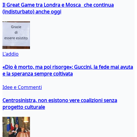
Il Great Game tra Londra e Mosca che continua
(indisturbato) anche oggi
L'addio
«Dio è morto, ma poi risorge»: Guccini, la fede mai avuta
e la speranza sempre coltivata
Idee e Commenti
Centrosinistra, non esistono vere coalizioni senza
progetto culturale