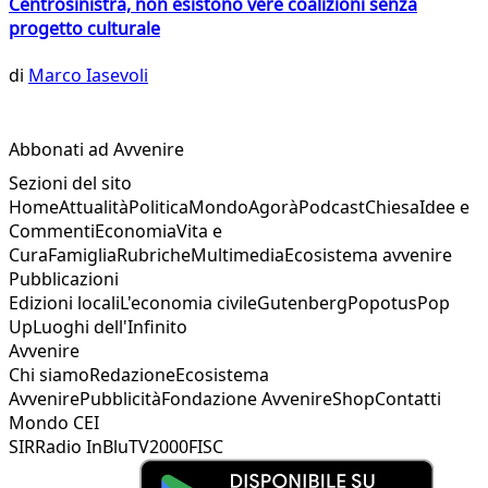
Centrosinistra, non esistono vere coalizioni senza
progetto culturale
di
Marco Iasevoli
Abbonati ad Avvenire
Sezioni del sito
Home
Attualità
Politica
Mondo
Agorà
Podcast
Chiesa
Idee e
Commenti
Economia
Vita e
Cura
Famiglia
Rubriche
Multimedia
Ecosistema avvenire
Pubblicazioni
Edizioni locali
L'economia civile
Gutenberg
Popotus
Pop
Up
Luoghi dell'Infinito
Avvenire
Chi siamo
Redazione
Ecosistema
Avvenire
Pubblicità
Fondazione Avvenire
Shop
Contatti
Mondo CEI
SIR
Radio InBlu
TV2000
FISC