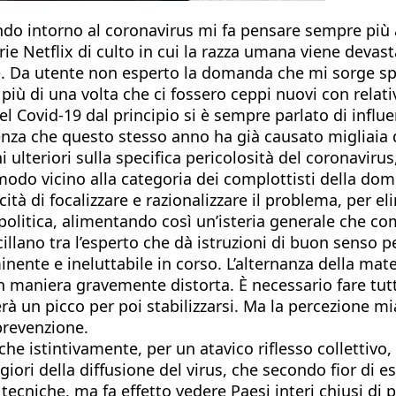
ndo intorno al coronavirus mi fa pensare sempre più a 
erie Netflix di culto in cui la razza umana viene deva
onte. Da utente non esperto la domanda che mi sorge 
 più di una volta che ci fossero ceppi nuovi con relati
 Covid-19 dal principio si è sempre parlato di influen
uenza che questo stesso anno ha già causato migliaia 
lteriori sulla specifica pericolosità del coronavirus, 
do vicino alla categoria dei complottisti della dome
cità di focalizzare e razionalizzare il problema, per el
a politica, alimentando così un’isteria generale che co
illano tra l’esperto che dà istruzioni di buon senso pe
ente e ineluttabile in corso. L’alternanza della mate
n maniera gravemente distorta. È necessario fare tutto
 un picco per poi stabilizzarsi. Ma la percezione mia
prevenzione.
 che istintivamente, per un atavico riflesso collettivo
giori della diffusione del virus, che secondo fior di 
ecniche, ma fa effetto vedere Paesi interi chiusi di p