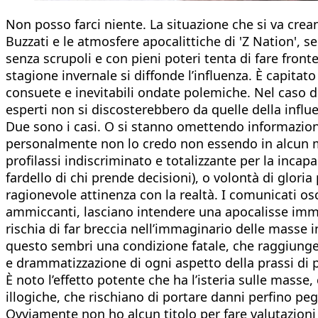
Non posso farci niente. La situazione che si va crea
Buzzati e le atmosfere apocalittiche di 'Z Nation', s
senza scrupoli e con pieni poteri tenta di fare fr
stagione invernale si diffonde l’influenza. È capitato
consuete e inevitabili ondate polemiche. Nel caso del
esperti non si discosterebbero da quelle della infl
Due sono i casi. O si stanno omettendo informazioni u
personalmente non lo credo non essendo in alcun mo
profilassi indiscriminato e totalizzante per la incapa
fardello di chi prende decisioni), o volontà di glori
ragionevole attinenza con la realtà. I comunicati osc
ammiccanti, lasciano intendere una apocalisse immin
rischia di far breccia nell’immaginario delle masse i
questo sembri una condizione fatale, che raggiungerà
e drammatizzazione di ogni aspetto della prassi di 
È noto l’effetto potente che ha l’isteria sulle masse,
illogiche, che rischiano di portare danni perfino peg
Ovviamente non ho alcun titolo per fare valutazioni t