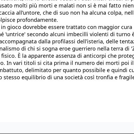
sato molti più morti e malati non si è mai fatto nien
caccia all’untore, che di suo non ha alcuna colpa, nel
colpisce profondamente.
 in gioco dovrebbe essere trattato con maggior cura e
é 'untrice' secondo alcuni imbecilli violenti di turno
ccompagnata dalla profilassi dell’isteria, delle tentaz
nalismo di chi si sogna eroe guerriero nella terra di 
 fisico. È la apparente assenza di anticorpi che prote
In vari titoli si cita prima il numero dei morti poi i
 combattuto, delimitato per quanto possibile e quindi 
 stesso equilibrio di una società così tronfia e frag