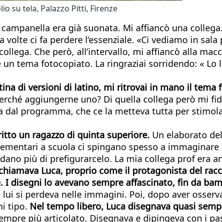
o su tela, Palazzo Pitti, Firenze
 campanella era già suonata. Mi affiancò una collega. 
 volte ci fa perdere l’essenziale. «Ci vediamo in sala pr
a collega. Che però, all’intervallo, mi affiancò alla mac
 un tema fotocopiato. La ringraziai sorridendo: « Lo le
ina di versioni di latino, mi ritrovai in mano il tema
 perché aggiungerne uno? Di quella collega però mi fid
 dal programma, che ce la metteva tutta per stimolare e
critto un ragazzo di quinta superiore.
Un elaborato del 
lementari a scuola ci spingano spesso a immaginare 
edano più di prefigurarcelo. La mia collega prof era 
si chiamava Luca, proprio come il protagonista del ra
 I disegni lo avevano sempre affascinato, fin da ba
 lui si perdeva nelle immagini. Poi, dopo aver osservat
i tipo.
Nel tempo libero, Luca disegnava quasi semp
empre più articolato. Disegnava e dipingeva con i paste