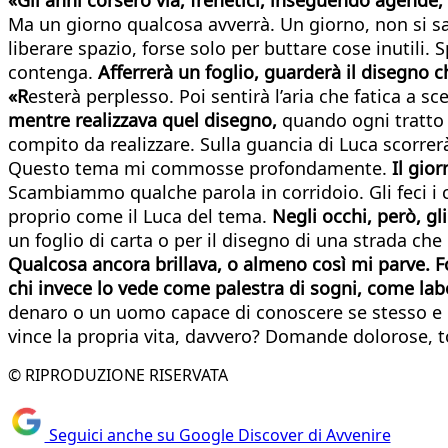
Ma un giorno qualcosa avverrà. Un giorno, non si sa
liberare spazio, forse solo per buttare cose inutili
contenga.
Afferrerà un foglio, guarderà il disegno c
«R
esterà perplesso. Poi sentirà l’aria che fatica a s
mentre realizzava quel disegno,
quando ogni tratto 
compito da realizzare. Sulla guancia di Luca scorrer
Questo tema mi commosse profondamente.
Il gio
Scambiammo qualche parola in corridoio. Gli feci i 
proprio come il Luca del tema.
Negli occhi, però, g
un foglio di carta o per il disegno di una strada che 
Qualcosa ancora brillava, o almeno così mi parve. Fo
chi invece lo vede come palestra di sogni, come labo
denaro o un uomo capace di conoscere se stesso e di
vince la propria vita, davvero? Domande dolorose, t
© RIPRODUZIONE RISERVATA
Seguici anche su Google Discover di Avvenire