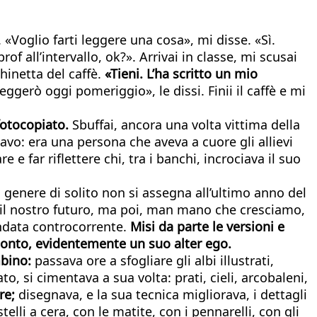
«Voglio farti leggere una cosa», mi disse. «Sì.
of all’intervallo, ok?». Arrivai in classe, mi scusai
chinetta del caffè.
«Tieni. L’ha scritto un mio
ggerò oggi pomeriggio», le dissi. Finii il caffè e mi
 fotocopiato.
Sbuffai, ancora una volta vittima della
avo: era una persona che aveva a cuore gli allievi
 far riflettere chi, tra i banchi, incrociava il suo
genere di solito non si assegna all’ultimo anno del
il nostro futuro, ma poi, man mano che cresciamo,
andata controcorrente.
Misi da parte le versioni e
cconto, evidentemente un suo alter ego.
mbino:
passava ore a sfogliare gli albi illustrati,
o, si cimentava a sua volta: prati, cieli, arcobaleni,
re;
disegnava, e la sua tecnica migliorava, i dettagli
lli a cera, con le matite, con i pennarelli, con gli