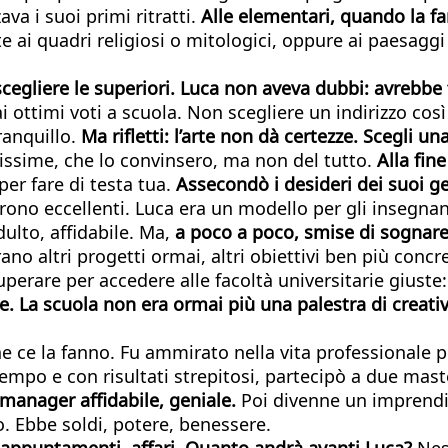
ava i suoi primi ritratti.
Alle elementari, quando la fa
te ai quadri religiosi o mitologici, oppure ai paesag
cegliere le superiori.
Luca non aveva dubbi: avrebbe fa
i ottimi voti a scuola. Non scegliere un indirizzo così 
ranquillo.
Ma rifletti: l’arte non dà certezze. Scegli u
lissime, che lo convinsero, ma non del tutto.
Alla fin
per fare di testa tua.
Assecondò i desideri dei suoi geni
urono eccellenti. Luca era un modello per gli insegnan
dulto, affidabile. Ma,
a poco a poco, smise di sognare.
no altri progetti ormai, altri obiettivi ben più concr
uperare per accedere alle facoltà universitarie giuste:
are. La scuola non era ormai più una palestra di creati
i che ce la fanno. Fu ammirato nella vita professiona
empo e con risultati strepitosi, partecipò a due master
 manager affidabile, geniale.
Poi divenne un imprendit
 Ebbe soldi, potere, benessere.
, appuntamenti, affari. Quanto andrà avanti Luca?
Nes