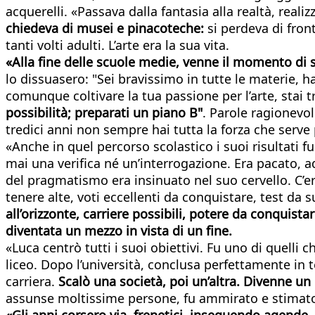
acquerelli. «Passava dalla fantasia alla realtà, realizz
chiedeva di musei e pinacoteche:
si perdeva di fron
tanti volti adulti. L’arte era la sua vita.
«Alla fine delle scuole medie, venne il momento di s
lo dissuasero: "Sei bravissimo in tutte le materie, ha
comunque coltivare la tua passione per l’arte, stai t
possibilità; preparati un piano B"
. Parole ragionevo
tredici anni non sempre hai tutta la forza che serve 
«Anche in quel percorso scolastico i suoi risultati f
mai una verifica né un’interrogazione. Era pacato, a
del pragmatismo era insinuato nel suo cervello. C’era
tenere alte, voti eccellenti da conquistare, test da s
all’orizzonte, carriere possibili, potere da conquist
diventata un mezzo in vista di un fine.
«Luca centrò tutti i suoi obiettivi. Fu uno di quell
liceo. Dopo l’università, conclusa perfettamente in t
carriera.
Scalò una società, poi un’altra. Divenne un
assunse moltissime persone, fu ammirato e stimato.
«Gli anni corsero via, frenetici, inseguendo agende