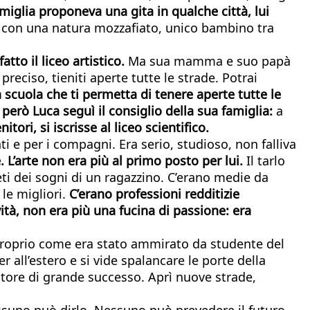
miglia proponeva una gita in qualche città, lui
gi con una natura mozzafiato, unico bambino tra
tto il liceo artistico.
Ma sua mamma e suo papà
preciso, tieniti aperte tutte le strade. Potrai
na scuola che ti permetta di tenere aperte tutte le
e però Luca seguì il consiglio della sua famiglia:
a
tori, si iscrisse al liceo scientifico.
ti e per i compagni. Era serio, studioso, non falliva
 L’arte non era più al primo posto per lui.
Il tarlo
eti dei sogni di un ragazzino. C’erano medie da
 le migliori.
C’erano professioni redditizie
vità, non era più una fucina di passione: era
le proprio come era stato ammirato da studente del
 all’estero e si vide spalancare le porte della
ore di grande successo. Aprì nuove strade,
suno può dirlo. Nessuno può prevedere il futuro.