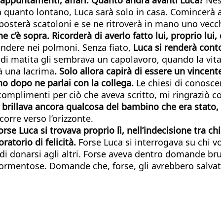
 quanto lontano, Luca sarà solo in casa. Comincerà a 
. Sposterà scatoloni e se ne ritroverà in mano uno vec
he c’è sopra. Ricorderà di averlo fatto lui, proprio l
cendere nei polmoni. Senza fiato,
Luca si renderà conto
di matita gli sembrava un capolavoro, quando la vit
à una lacrima
. Solo allora capirà di essere un vincent
rno dopo ne parlai con la collega.
Le chiesi di conosce
complimenti per ciò che aveva scritto, mi ringraziò c
li brillava ancora qualcosa del bambino che era stato,
corre verso l’orizzonte.
rse Luca si trovava proprio lì, nell’indecisione tra 
ratorio di felicità.
Forse Luca si interrogava su chi 
 donarsi agli altri. Forse aveva dentro domande bruci
ormentose. Domande che, forse, gli avrebbero salvato