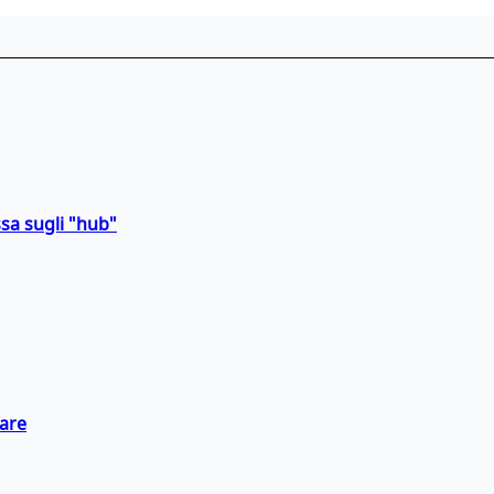
sa sugli "hub"
eare