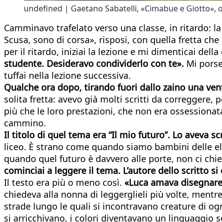
undefined | Gaetano Sabatelli, «Cimabue e Giotto», oli
Camminavo trafelato verso una classe, in ritardo: la
Scusa, sono di corsa», risposi, con quella fretta che a
per il ritardo, iniziai la lezione e mi dimenticai dell
studente. Desideravo condividerlo con te».
Mi porse
tuffai nella lezione successiva.
Qualche ora dopo, tirando fuori dallo zaino una vent
solita fretta: avevo già molti scritti da correggere,
più che le loro prestazioni, che non era ossessionata
cammino.
Il titolo di quel tema era “Il mio futuro”. Lo aveva s
liceo. È strano come quando siamo bambini delle e
quando quel futuro è davvero alle porte, non ci chi
cominciai a leggere il tema. L’autore dello scritto 
Il testo era più o meno così.
«Luca amava disegnare.
chiedeva alla nonna di leggerglieli più volte, mentre
strade lungo le quali si incontravano creature di ogn
si arricchivano, i colori diventavano un linguaggio s