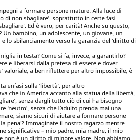
 impegni a formare persone mature. Alla luce di
to di non sbagliare', soprattutto in certe fasi
sbagliare'. Ed è vero, per carità! Anche su questo,
e'? Un bambino, un adolescente, un giovane, un
e lo sbilanciamento verso la garanzia del 'diritto di
miglia in testa? Come si fa, invece, a garantirlo?
re e liberarsi dalla pretesa di essere e dover
 valoriale, a ben riflettere per altro impossibile, è
enfasi sulla 'libertà', per altro
ava che in America accanto alla statua della libertà,
liare', senza dargli tutto ciò di cui ha bisogno
pre 'neutro', senza che l’adulto prenda mai una
rmare, siamo sicuri di aiutare a formare persone
i la pena'? Immaginate il nostro ragazzo mentre
ne significative – mio padre, mia madre, il mio
iare non è un diritto di minore valore. Non abbiamo,