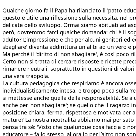
Qualche giorno fa il Papa ha rilanciato il 'patto edu
questo è utile una riflessione sulla necessità, nel pr
delicate dello sviluppo. Ormai siamo abituati ad asco
però, dovremmo farci qualche domanda: chi è il sogg
adulto? L’impressione è che per alcuni genitori ed e
sbagliare' diventa addirittura un alibi ad un vero 
Ma perché il 'diritto di non sbagliare', è così poco r
Certo non si tratta di cercare risposte e ricette pre
rimanere neutrali, soprattutto in questioni di valori e
una vera trappola.
La cultura pedagogica che respiriamo è ancora ossessi
individualisticamente intesa, e troppo poca sulla 're
si mettesse anche quella della responsabilità. Se a u
anche per 'non sbagliare'; se quello che il ragazzo 
posizione chiara, ferma, rispettosa e motivata per 
mature? La nostra neutralità abbiamo mai pensato c
pensa tra sé: 'Visto che qualunque cosa faccia o non
educatore – fa lo stesso, allora io per l’altro non s