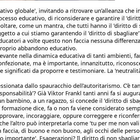
cativo globale', invitando a ritrovare un’alleanza che
ocesso educativo, di riconsiderare e garantire il 'dirit
ltare, come un mantra, che tutti hanno il 'diritto di 
etto a cui stiamo garantendo il 'diritto di sbagliar
ducatori a volte questo non faccia nessuna differenza 
e proprio abbandono educativo.
ilevante nella dinamica educativa di tanti ambienti, fa
confezionate, ma è importante, innanzitutto, riconosce
 significati da proporre e testimoniare. La 'neutralità'
onata dallo spauracchio dell’autoritarismo. C’è tanta 
sponsabilità'? Già Viktor Frankl tanti anni fa si augur
n bambino, a un ragazzo, si concede il 'diritto di sbag
in formazione dice, fa o non fa viene considerato sem
approvare, incoraggiare, oppure correggere e riconfe
he l’altro può interpretarla come 'tu per me non val
 faccia, di buono e non buono, agli occhi delle perso
ono importante'. Esagerazioni? Il diritto di non sbagl