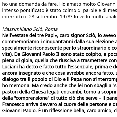
ho una domanda da fare. Ho amato molto Giovanni P
intenso pontificato è stato colmo di parole e di me
interrotto il 28 settembre 1978? Io vedo molte analo
Massimiliano Sciò, Roma
Nell’«estate dei tre Papi», caro signor Sciò, io avev
commemoriamo i cinquant’anni dalla sua elezione a Pa
specialmente riconoscente per lo straordinario e 
vita). Da Giovanni Paolo II sono stato colpito, a po
piena di gioia, quella che riusciva a trasmettere c
Luciani ha detto e fatto tutto l’essenziale, prima e 
ancora insegnato e che cosa avrebbe ancora fatto, se
dialogo tra il popolo di Dio e il Papa non s’interrom
ho memoria. Ma credo anche che lei non sbagli a "se
pastori della Chiesa legati entrambi, torno a scop
della "comprensione" di tutto ciò che serve – il pan
Francesco arriva davvero al cuore delle persone e d
Giovanni Paolo. È un riflessione bella, caro amico, c