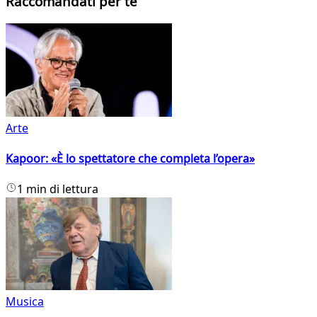
Raccomandati per te
Arte
Kapoor: «È lo spettatore che completa l’opera»
1 min di lettura
Musica