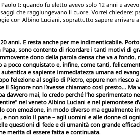
aolo I: quando fu eletto avevo solo 12 anni e avevo
ssaggi che raggiungevano il cuore. Vorrei chiedere: 
gie con Albino Luciani, soprattutto sapere arrivare a
o 20 anni. E resta anche per me indimenticabile. Porto 
pa, sono contento di ricordare i tanti motivi di grati
commovente dono della parola densa che va a fondo, 
co a poco conquistato e, infine, come tanti, feliceme
on autentica e sapiente immediatezza umana ed evange
dopo l’elezione al soglio di Pietro, eppure non riesco
 il Signore non l’avesse chiamato così presto... Ma v
pa davvero mai, lo credo perché l’ho sperimentato negl
ntire" nel veneto Albino Luciani e nel piemontese d’
rirlo con emozione, in modo diverso ma egualmente i
e, e non solo il pane – agli uomini e alle donne di og
elle questioni di fede e di umanità con grande effica
he merita di essere fatta e continuata.