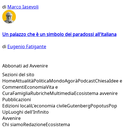
di
Marco Iasevoli
Un palazzo che è un simbolo dei paradossi all'italiana
di
Eugenio Fatigante
Abbonati ad Avvenire
Sezioni del sito
Home
Attualità
Politica
Mondo
Agorà
Podcast
Chiesa
Idee e
Commenti
Economia
Vita e
Cura
Famiglia
Rubriche
Multimedia
Ecosistema avvenire
Pubblicazioni
Edizioni locali
L'economia civile
Gutenberg
Popotus
Pop
Up
Luoghi dell'Infinito
Avvenire
Chi siamo
Redazione
Ecosistema