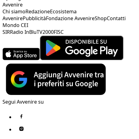
Avvenire
Chi siamo
Redazione
Ecosistema
Avvenire
Pubblicità
Fondazione Avvenire
Shop
Contatti
Mondo CEI
SIR
Radio InBlu
TV2000
FISC
Segui Avvenire su