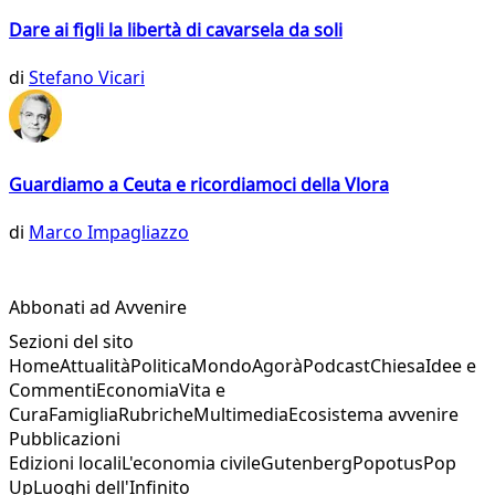
Dare ai figli la libertà di cavarsela da soli
di
Stefano Vicari
Guardiamo a Ceuta e ricordiamoci della Vlora
di
Marco Impagliazzo
Abbonati ad Avvenire
Sezioni del sito
Home
Attualità
Politica
Mondo
Agorà
Podcast
Chiesa
Idee e
Commenti
Economia
Vita e
Cura
Famiglia
Rubriche
Multimedia
Ecosistema avvenire
Pubblicazioni
Edizioni locali
L'economia civile
Gutenberg
Popotus
Pop
Up
Luoghi dell'Infinito