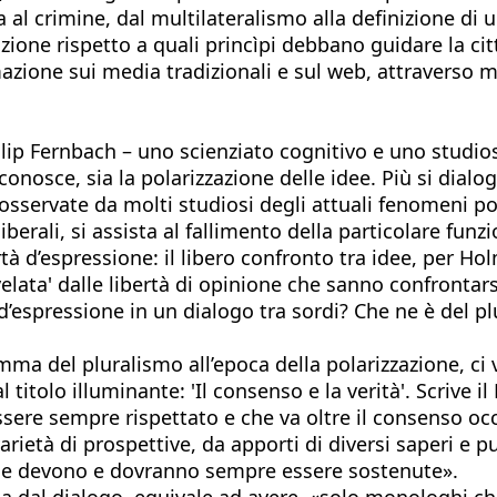
a al crimine, dal multilateralismo alla definizione di 
ione rispetto a quali princìpi debbano guidare la citt
zione sui media tradizionali e sul web, attraverso m
ip Fernbach – uno scienziato cognitivo e uno studios
conosce, sia la polarizzazione delle idee. Più si dialo
 osservate da molti studiosi degli attuali fenomeni po
erali, si assista al fallimento della particolare funzi
à d’espressione: il libero confronto tra idee, per H
elata' dalle libertà di opinione che sanno confrontars
 d’espressione in un dialogo tra sordi? Che ne è del p
mma del pluralismo all’epoca della polarizzazione, ci 
titolo illuminante: 'Il consenso e la verità'. Scrive il
ssere sempre rispettato e che va oltre il consenso oc
arietà di prospettive, da apporti di diversi saperi e p
che devono e dovranno sempre essere sostenute».
ola dal dialogo, equivale ad avere, «solo monologhi c