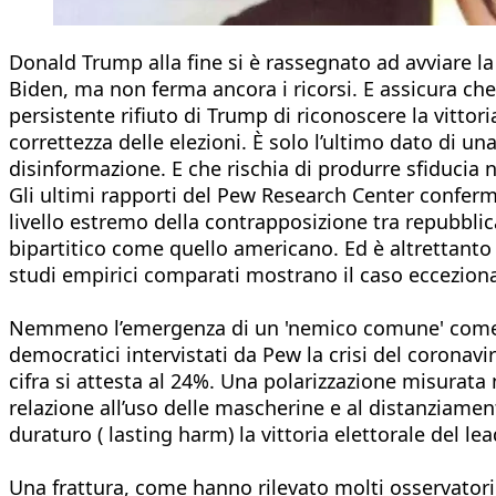
Donald Trump alla fine si è rassegnato ad avviare la
Biden, ma non ferma ancora i ricorsi. E assicura ch
persistente rifiuto di Trump di riconoscere la vittor
correttezza delle elezioni. È solo l’ultimo dato di u
disinformazione. E che rischia di produrre sfiducia ne
Gli ultimi rapporti del Pew Research Center conferman
livello estremo della contrapposizione tra repubblic
bipartitico come quello americano. Ed è altrettanto
studi empirici comparati mostrano il caso ecceziona
Nemmeno l’emergenza di un 'nemico comune' come il 
democratici intervistati da Pew la crisi del coronav
cifra si attesta al 24%. Una polarizzazione misurata
relazione all’uso delle mascherine e al distanziament
duraturo ( lasting harm) la vittoria elettorale del l
Una frattura, come hanno rilevato molti osservatori, 