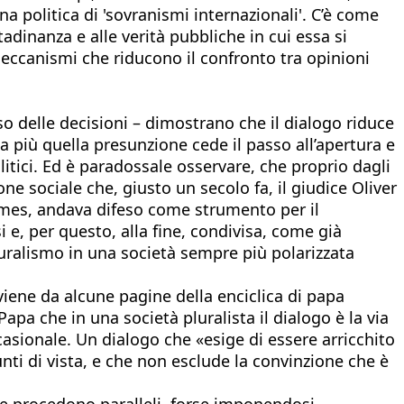
una politica di 'sovranismi internazionali'. C’è come
adinanza e alle verità pubbliche in cui essa si
eccanismi che riducono il confronto tra opinioni
o delle decisioni – dimostrano che il dialogo riduce
ga più quella presunzione cede il passo all’apertura e
litici. Ed è paradossale osservare, che proprio dagli
one sociale che, giusto un secolo fa, il giudice Oliver
olmes, andava difeso come strumento per il
i e, per questo, alla fine, condivisa, come già
luralismo in una società sempre più polarizzata
viene da alcune pagine della enciclica di papa
 Papa che in una società pluralista il dialogo è la via
casionale. Un dialogo che «esige di essere arricchito
unti di vista, e che non esclude la convinzione che è
he procedono paralleli, forse imponendosi