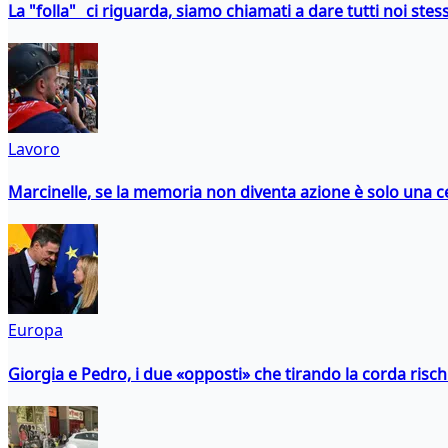
La "folla" ci riguarda, siamo chiamati a dare tutti noi stess
Lavoro
Marcinelle, se la memoria non diventa azione è solo una 
Europa
Giorgia e Pedro, i due «opposti» che tirando la corda risc