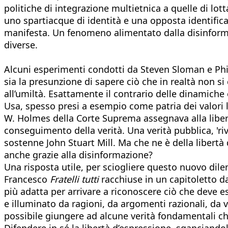
politiche di integrazione multietnica a quelle di lott
uno spartiacque di identità e una opposta identificaz
manifesta. Un fenomeno alimentato dalla disinforma
diverse.
Alcuni esperimenti condotti da Steven Sloman e Phil
sia la presunzione di sapere ciò che in realtà non si 
all’umiltà. Esattamente il contrario delle dinamiche
Usa, spesso presi a esempio come patria dei valori lib
W. Holmes della Corte Suprema assegnava alla libert
conseguimento della verità. Una verità pubblica, 'riv
sostenne John Stuart Mill. Ma che ne è della libertà
anche grazie alla disinformazione?
Una risposta utile, per sciogliere questo nuovo dile
Francesco
Fratelli tutti
racchiuse in un capitoletto dal 
più adatta per arrivare a riconoscere ciò che deve e
e illuminato da ragioni, da argomenti razionali, da v
possibile giungere ad alcune verità fondamentali 
Difendere in sé la libertà d’espressione, sganciand