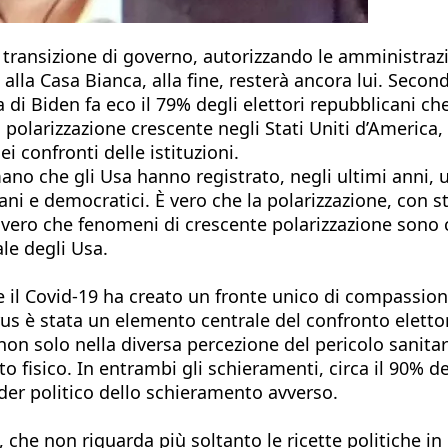
 transizione di governo, autorizzando le amministrazio
e alla Casa Bianca, alla fine, resterà ancora lui. Se
ia di Biden fa eco il 79% degli elettori repubblicani c
na polarizzazione crescente negli Stati Uniti d’Americ
i confronti delle istituzioni.
o che gli Usa hanno registrato, negli ultimi anni, un l
ani e democratici. È vero che la polarizzazione, con 
 vero che fenomeni di crescente polarizzazione sono 
le degli Usa.
Covid-19 ha creato un fronte unico di compassione e 
irus è stata un elemento centrale del confronto eletto
 non solo nella diversa percezione del pericolo sanit
o fisico. In entrambi gli schieramenti, circa il 90% d
eader politico dello schieramento avverso.
che non riguarda più soltanto le ricette politiche in 