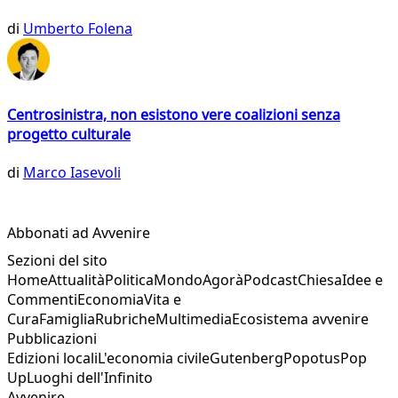
di
Umberto Folena
Centrosinistra, non esistono vere coalizioni senza
progetto culturale
di
Marco Iasevoli
Abbonati ad Avvenire
Sezioni del sito
Home
Attualità
Politica
Mondo
Agorà
Podcast
Chiesa
Idee e
Commenti
Economia
Vita e
Cura
Famiglia
Rubriche
Multimedia
Ecosistema avvenire
Pubblicazioni
Edizioni locali
L'economia civile
Gutenberg
Popotus
Pop
Up
Luoghi dell'Infinito
Avvenire