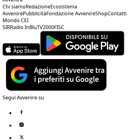
Chi siamo
Redazione
Ecosistema
Avvenire
Pubblicità
Fondazione Avvenire
Shop
Contatti
Mondo CEI
SIR
Radio InBlu
TV2000
FISC
Segui Avvenire su