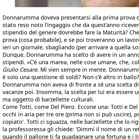
Donnarumma doveva presentarsi alla prima prova dell
stato reso noto l’ingaggio che da quest’anno riceverà
stipendio del genere dovrebbe fare la Maturità? Che
prova (cosa probabile), e se poi troveranno un lavor
ieri un giornale, sbagliando (per arrivare a quella 
Dunque, Donnarumma ha scelto di avere in un anno q
stipendi. «C’è una marea, nelle cose umane, che, colta
Giulio Cesare.
Mi vien sempre in mente. Donnarumma 
è solo una questione di soldi? Non c’è altro in ballo?
Donnarumma non aveva di fronte a sé una scelta drasti
vacanze poi. Insomma, la scelta per lui era essere un
ma oggetto di barzellette culturali.
Come Totti, come Del Piero. Eccone una: Totti e Del 
occhi in aria per tre ore (prima non si può uscire), 
copiato'. Totti ci sguazza, nelle barzellette che lo 
la professoressa gli chiede: 'Dimmi il nome di un rettil
quando il pallone ti fa guadagnare una fortuna e i