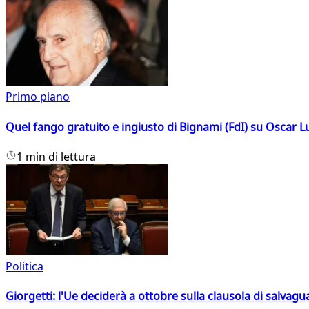
Primo piano
Quel fango gratuito e ingiusto di Bignami (FdI) su Oscar Lu
1 min di lettura
Politica
Giorgetti: l'Ue deciderà a ottobre sulla clausola di salvagu