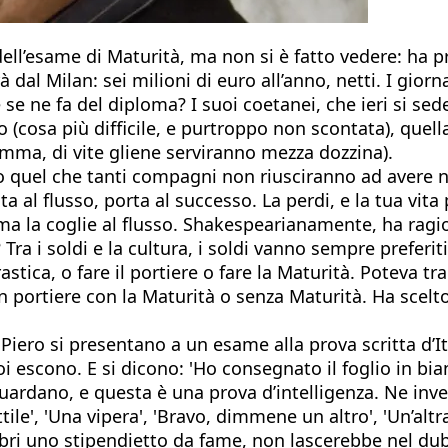
’esame di Maturità, ma non si è fatto vedere: ha pre
 dal Milan: sei milioni di euro all’anno, netti. I gio
 se ne fa del diploma? I suoi coetanei, che ieri si s
o (cosa più difficile, e purtroppo non scontata), quel
somma, di vite gliene serviranno mezza dozzina).
uel che tanti compagni non riusciranno ad avere nean
 al flusso, porta al successo. La perdi, e la tua vita 
la coglie al flusso. Shakespearianamente, ha ragion
 Tra i soldi e la cultura, i soldi vanno sempre preferi
ca, o fare il portiere o fare la Maturità. Poteva tran
 portiere con la Maturità o senza Maturità. Ha scelto
Piero si presentano a un esame alla prova scritta d’I
poi escono. E si dicono: 'Ho consegnato il foglio in bi
riguardano, e questa è una prova d’intelligenza. Ne inv
e', 'Una vipera', 'Bravo, dimmene un altro', 'Un’altra vi
 libri uno stipendietto da fame, non lascerebbe nel 