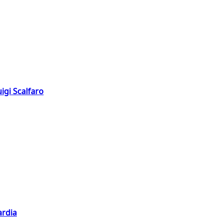
igi Scalfaro
ardia