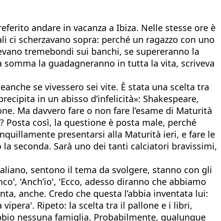
ferito andare in vacanza a Ibiza. Nelle stesse ore è
rnali ci scherzavano sopra: perché un ragazzo con uno
edevano tremebondi sui banchi, se supereranno la
la somma la guadagneranno in tutta la vita, scriveva
che se vivessero sei vite. È stata una scelta tra
precipita in un abisso d’infelicità»: Shakespeare,
e. Ma davvero fare o non fare l’esame di Maturità
ti? Posta così, la questione è posta male, perché
quillamente presentarsi alla Maturità ieri, e fare le
 la seconda. Sarà uno dei tanti calciatori bravissimi,
taliano, sentono il tema da svolgere, stanno con gli
anco', 'Anch’io', 'Ecco, adesso diranno che abbiamo
enta, anche. Credo che questa l’abbia inventata lui:
pera'. Ripeto: la scelta tra il pallone e i libri,
dubbio nessuna famiglia. Probabilmente, qualunque